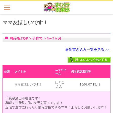
ママ友ほしいです！
掲示板TOP
>
子育て
>
4～7ヶ月
最新書き込み一覧を見る >>
ニックネ
公開
タイトル
掲示板設置日時
ーム
ゆきこ
ママ友ほしいです！
15/07/07 15:48
さん
千葉県流山市在住です！
30歳で生後5ヶ月の女児を育ててます！
近場で遊びに行ったり情報交換できるママ！よろしくお願いします！