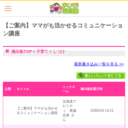
【ご案内】ママがも活かせるコミュニケーショ
ン講座
掲示板TOP
>
子育て
>
しつけ
最新書き込み一覧を見る >>
ニックネ
公開
タイトル
掲示板設置日時
ーム
北海道ア
ビリテ
【ご案内】ママがも活かせ
ィ 尾越
15/05/10 14:21
るコミュニケーション講座
志保 さ
ん