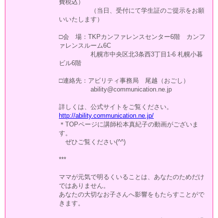
費税込）
（当日、受付にて学生証のご提示をお願
いいたします）
□会 場：TKPカンファレンスセンター6階 カンフ
ァレンスルーム6C
札幌市中央区北3条西3丁目1-6 札幌小暮
ビル6階
□連絡先：アビリティ事務局 尾越（おごし）
ability@communication.ne.jp
詳しくは、公式サイトをご覧ください。
http://ability.communication.ne.jp/
＊TOPページに講師松本真紀子の動画がございま
す。
ぜひご覧ください(^^)
***
ママが元気で明るくいることは、あなたのためだけ
ではありません。
あなたの大切なお子さんへ影響をもたらすことがで
きます。