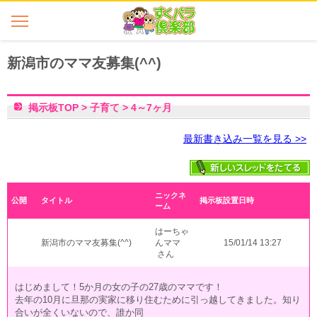
新潟市のママ友募集(^^)
掲示板TOP
>
子育て
>
4～7ヶ月
最新書き込み一覧を見る >>
ニックネ
公開
タイトル
掲示板設置日時
ーム
はーちゃ
新潟市のママ友募集(^^)
んママ
15/01/14 13:27
さん
はじめまして！5か月の女の子の27歳のママです！
去年の10月に旦那の実家に移り住むために引っ越してきました。知り
合いが全くいないので、誰か同