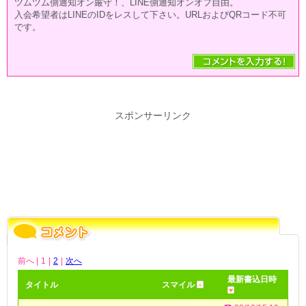
ツムツム側通知オン厳守！、LINE側通知オンオフ自由。
入会希望者はLINEのIDをレスして下さい。URLおよびQRコード不可
です。
スポンサーリンク
前へ |
1
|
2
|
次へ
最新書込日時
タイトル
スマイル