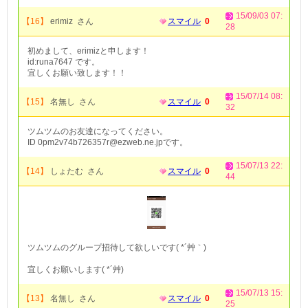
15/09/03 07:
【16】
erimiz さん
スマイル
0
28
初めまして、erimizと申します！
id:runa7647 です。
宜しくお願い致します！！
15/07/14 08:
【15】
名無し さん
スマイル
0
32
ツムツムのお友達になってください。
ID 0pm2v74b726357r@ezweb.ne.jpです。
15/07/13 22:
【14】
しょたむ さん
スマイル
0
44
ツムツムのグループ招待して欲しいです( *´艸｀)
宜しくお願いします( *´艸)
15/07/13 15:
【13】
名無し さん
スマイル
0
25