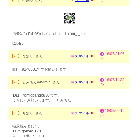
29
携帯音痴ですが宜しくお願いしますm(_ _)m
k1k4r5
18/07/31 05:
【23】
名無し さん
スマイル
0
26
ida→ a240531ですお願いします
18/07/11 23:
【22】
とみちん/android さん
スマイル
0
43
IDは、tomiobando810 です。
よろしくお願いします。 とみちん
18/06/02 12:
【21】
名無し さん
スマイル
0
52
掲示板みました。
ID koigokoro-178
宜しくお願いします