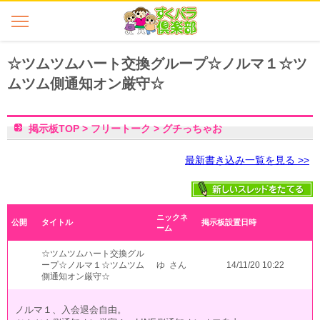
☆ツムツムハート交換グループ☆ノルマ１☆ツ
ムツム側通知オン厳守☆
掲示板TOP
>
フリートーク
>
グチっちゃお
最新書き込み一覧を見る >>
ニックネ
公開
タイトル
掲示板設置日時
ーム
☆ツムツムハート交換グル
ープ☆ノルマ１☆ツムツム
ゆ さん
14/11/20 10:22
側通知オン厳守☆
ノルマ１、入会退会自由。