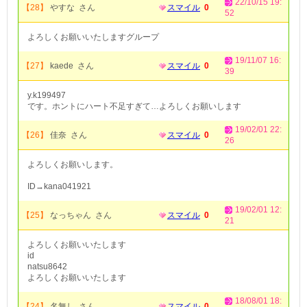
22/10/15 19:
【28】
やすな さん
スマイル
0
52
よろしくお願いいたしますグループ
19/11/07 16:
【27】
kaede さん
スマイル
0
39
y.k199497
です。ホントにハート不足すぎて…よろしくお願いします
19/02/01 22:
【26】
佳奈 さん
スマイル
0
26
よろしくお願いします。
ID→kana041921
19/02/01 12:
【25】
なっちゃん さん
スマイル
0
21
よろしくお願いいたします
id
natsu8642
よろしくお願いいたします
18/08/01 18:
【24】
名無し さん
スマイル
0