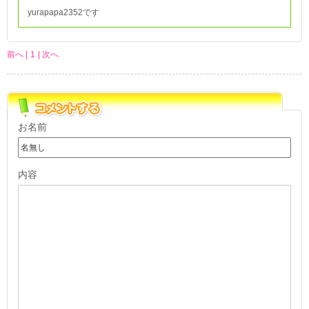
yurapapa2352です
前へ |
1
| 次へ
お名前
内容