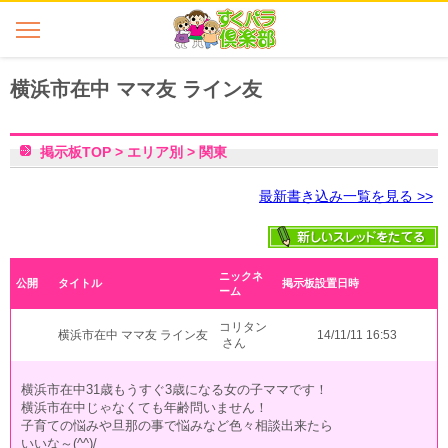
横浜市在中 ママ友 ライン友
掲示板TOP
>
エリア別
>
関東
最新書き込み一覧を見る >>
ニックネ
公開
タイトル
掲示板設置日時
ーム
コリタン
横浜市在中 ママ友 ライン友
14/11/11 16:53
さん
横浜市在中31歳もうすぐ3歳になる女の子ママです！
横浜市在中じゃなくても年齢問いません！
子育ての悩みや旦那の事で悩みなど色々相談出来たら
いいな～(^^)/