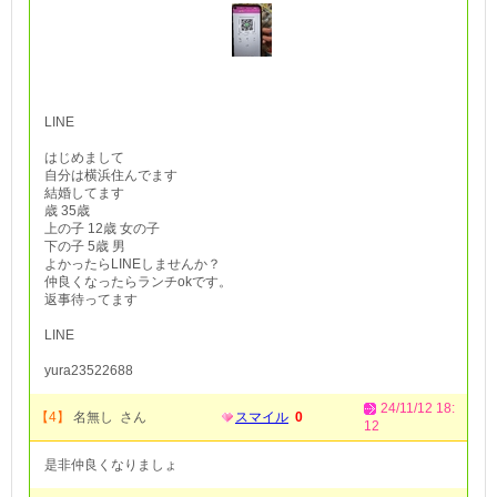
LINE
はじめまして
自分は横浜住んでます
結婚してます
歳 35歳
上の子 12歳 女の子
下の子 5歳 男
よかったらLINEしませんか？
仲良くなったらランチokです。
返事待ってます
LINE
yura23522688
24/11/12 18:
【4】
名無し さん
スマイル
0
12
是非仲良くなりましょ