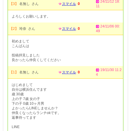
24/11/12 18:
【3】
名無し さん
スマイル
0
11
よろしくお願いします。
24/11/06 00:
【2】
玲奈 さん
スマイル
0
49
初めまして
こんばんは
投稿拝見しました
良かったら仲良くしてください
19/11/30 11:2
【1】
名無し さん
スマイル
0
4
はじめまして
自分は横浜住んでます
歳 30歳
上の子 7歳 女の子
下の子 0歳 10ヶ月男
よかったらLINEしませんか？
仲良くなったらランチokです。
返事待ってます
LINE