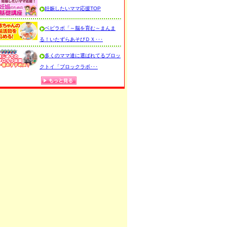
妊娠したいママ応援TOP
ベビラボ「～脳を育む～まんま
る！いたずらあそびＤＸ･･･
多くのママ達に選ばれてるブロッ
クトイ「ブロックラボ･･･