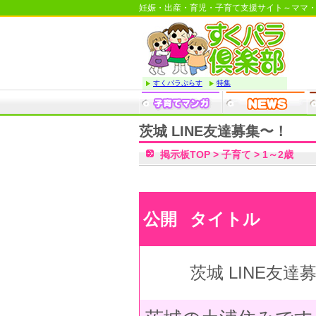
妊娠・出産・育児・子育て支援サイト～ママ
すくパラぷらす
特集
茨城 LINE友達募集〜！
掲示板TOP
>
子育て
>
1～2歳
公開
タイトル
茨城 LINE友達