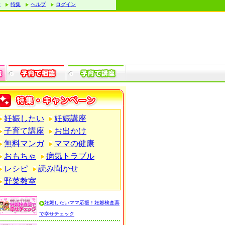
す
特集
ヘルプ
ログイン
妊娠したい
妊娠講座
子育て講座
お出かけ
無料マンガ
ママの健康
おもちゃ
病気トラブル
レシピ
読み聞かせ
野菜教室
妊娠したいママ応援！妊娠検査薬
で幸せチェック