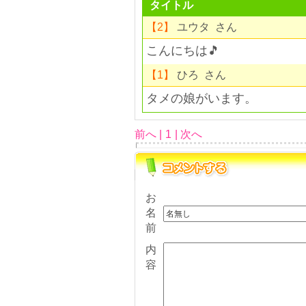
タイトル
【2】
ユウタ さん
こんにちは🎵
【1】
ひろ さん
タメの娘がいます。
前へ |
1
| 次へ
お
名
前
内
容