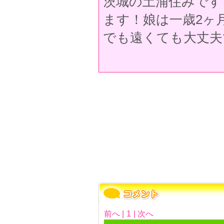
茨城の土浦住みです
ます！娘は一歳2ヶ
でも遠くても大丈夫です〜
前へ |
1
| 次へ