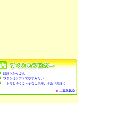
妊婦ンかんぷん
ワタシはソファでやすみたい
「トモとゆうこ～子なし夫婦、子あり夫婦に…
一覧を見る