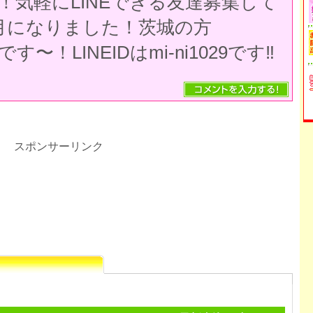
！気軽にLINEできる友達募集して
月になりました！茨城の方
！LINEIDはmi-ni1029です‼︎
スポンサーリンク