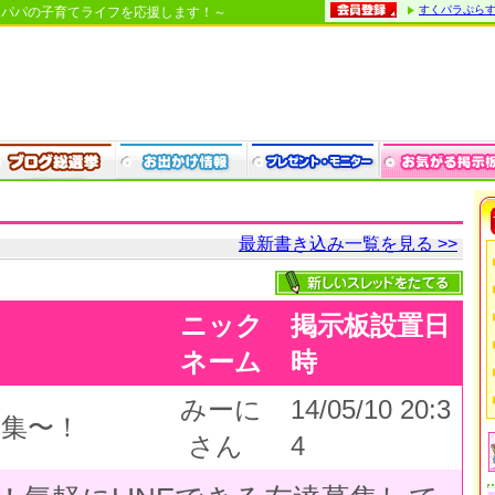
すくパラぷら
・パパの子育てライフを応援します！～
最新書き込み一覧を見る >>
ニック
掲示板設置日
ネーム
時
みーに
14/05/10 20:3
募集〜！
さん
4