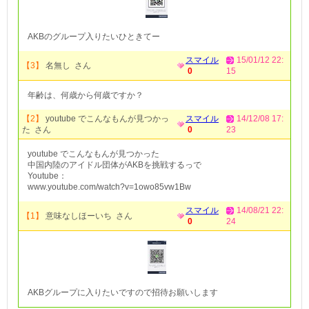
AKBのグループ入りたいひときてー
スマイル
15/01/12 22:
【3】
名無し さん
0
15
年齢は、何歳から何歳ですか？
【2】
youtube でこんなもんが見つかっ
スマイル
14/12/08 17:
た さん
0
23
youtube でこんなもんが見つかった
中国内陸のアイドル団体がAKBを挑戦するっで
Youtube：
www.youtube.com/watch?v=1owo85vw1Bw
スマイル
14/08/21 22:
【1】
意味なしほーいち さん
0
24
AKBグループに入りたいですので招待お願いします