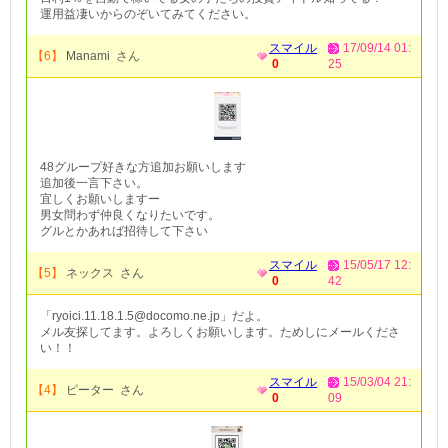
運用益凄いからのぞいてみてください。
スマイル
17/09/14 01:
【6】
Manami さん
0
25
48グループ好きな方追加お願いします
追加後一言下さい。
宜しくお願いしますー
男女問わず仲良くなりたいです。
グルとかあれば招待して下さい
スマイル
15/05/17 12:
【5】
ネックス さん
0
42
「ryoici.11.18.1.5@docomo.ne.jp」だよ。
メル友探してます。よろしくお願いします。ためしにメールくださ
い！！
スマイル
15/03/04 21:
【4】
ピーター さん
0
09