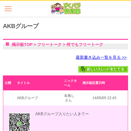
AKBグループ
掲示板TOP
>
フリートーク
>
何でもフリートーク
最新書き込み一覧を見る >>
ニックネ
公開
タイトル
掲示板設置日時
ーム
名無し
AKBグループ
14/05/05 22:43
さん
AKBグループ入りたい人きてー