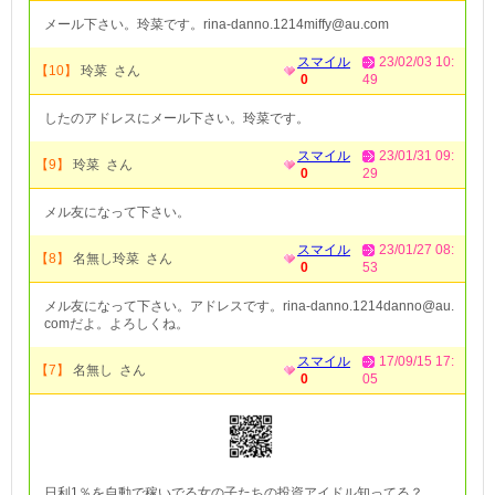
メール下さい。玲菜です。rina-danno.1214miffy@au.com
スマイル
23/02/03 10:
【10】
玲菜 さん
0
49
したのアドレスにメール下さい。玲菜です。
スマイル
23/01/31 09:
【9】
玲菜 さん
0
29
メル友になって下さい。
スマイル
23/01/27 08:
【8】
名無し玲菜 さん
0
53
メル友になって下さい。アドレスです。rina-danno.1214danno@au.
comだよ。よろしくね。
スマイル
17/09/15 17:
【7】
名無し さん
0
05
日利1％を自動で稼いでる女の子たちの投資アイドル知ってる？