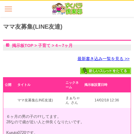
ママ友募集(LINE友達)
掲示板TOP
>
子育て
>
4～7ヶ月
最新書き込み一覧を見る >>
ニックネ
公開
タイトル
掲示板設置日時
ーム
まぁちゃ
ママ友募集(LINE友達)
14/02/18 12:36
ん さん
６ヶ月の男の子のﾏﾏしてます。
28なので歳が近い人と仲良くなりたいです。
Kuruto0720です。