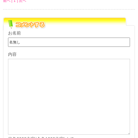
前へ |
1
| 次へ
お名前
内容