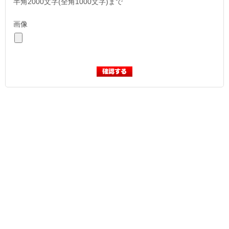
半角2000文字(全角1000文字)まで
画像