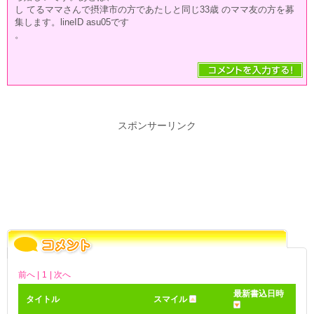
し てるママさんで摂津市の方であたしと同じ33歳 のママ友の方を募
集します。lineID asu05です
。
スポンサーリンク
前へ |
1
| 次へ
最新書込日時
タイトル
スマイル