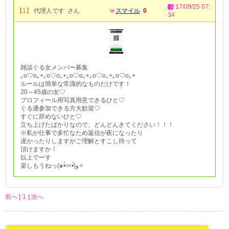
17/09/25 07:
【1】
代理人です さん
スマイル
0
34
雑談ぐる女メンバー募集
｡o♡o｡+｡o♡o｡+｡o♡o｡+｡o♡o｡+｡o♡o｡+
ルールは簡単な常識的なものだけです！
20～45歳の女♡
プロフィール用写真用意できるひと♡
ぐる通参加できる方大歓迎♡
すぐに辞めないひと♡
立ち上げたばかりなので、どんどんきてください！！！
※私が仕事で多忙なため返信が夜になったり
遅かったりしますがご理解とすこし待って
頂けますか！
以上でーす
楽しもうねっ(๑•̀ㅂ•́)و✧
前へ |
1
| 次へ