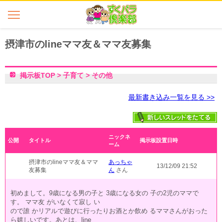
摂津市のlineママ友＆ママ友募集
掲示板TOP
>
子育て
>
その他
最新書き込み一覧を見る >>
ニックネ
公開
タイトル
掲示板設置日時
ーム
摂津市のlineママ友＆ママ
あっちゃ
13/12/09 21:52
友募集
ん
さん
初めまして。9歳になる男の子と 3歳になる女の 子の2児のママで
す。 ママ友 がいなくて寂し い
ので誰 かリアルで遊びに行ったりお酒とか飲め るママさんがおった
ら嬉しいです。あとは、line