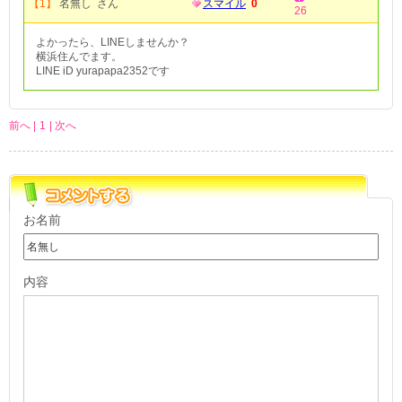
【1】
名無し さん
スマイル
0
26
よかったら、LINEしませんか？
横浜住んでます。
LINE iD yurapapa2352です
前へ |
1
| 次へ
お名前
内容