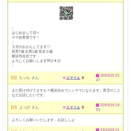
:
はじめまして😌✧
ママ友希望です！
:
３児のおかんしてます♡
長男7歳 次男1歳 長女０歳
横浜市在住です
よろしくお願いします👋🏻👩🏻
:
20/03/20 22:
【3】
たっち さん
スマイル
0
47
まだ受け付けてますか？横浜住みでシンママになります。育児のこと
などお話したいです。
20/03/19 19:
【2】
よっぴ さん
スマイル
0
53
よろしくお願いいたします。お話ししよ
19/10/29 21: