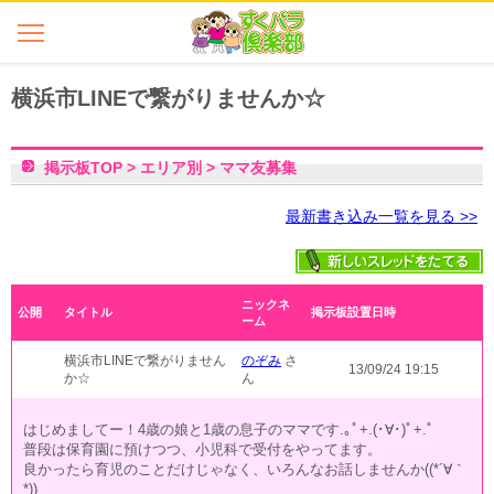
横浜市LINEで繋がりませんか☆
掲示板TOP
>
エリア別
>
ママ友募集
最新書き込み一覧を見る >>
ニックネ
公開
タイトル
掲示板設置日時
ーム
横浜市LINEで繋がりません
のぞみ
さ
13/09/24 19:15
か☆
ん
はじめましてー！4歳の娘と1歳の息子のママです.｡ﾟ+.(･∀･)ﾟ+.ﾟ
普段は保育園に預けつつ、小児科で受付をやってます。
良かったら育児のことだけじゃなく、いろんなお話しませんか((*´∀｀
*))