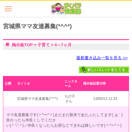
宮城県ママ友達募集(*^^*)
掲示板TOP
>
子育て
>
4～7ヶ月
最新書き込み一覧を見る >>
ニックネ
公開
タイトル
掲示板設置日時
ーム
ちび子
宮城県ママ友達募集(*^^*)
13/05/13 12:33
さん
ママ友達募集です(〃^ー^〃)まだまだ新米であたふたしてます(;´д｀)
良かったら仲良くしてくださ
い|＾▽＾)ノ仲良くなったらお茶などできれば嬉しいです(〃^ー^〃)