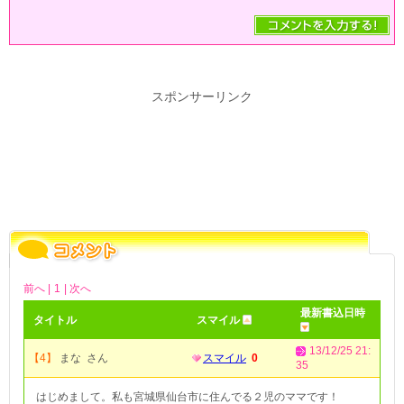
スポンサーリンク
前へ |
1
| 次へ
最新書込日時
タイトル
スマイル
13/12/25 21:
【4】
まな さん
スマイル
0
35
はじめまして。私も宮城県仙台市に住んでる２児のママです！