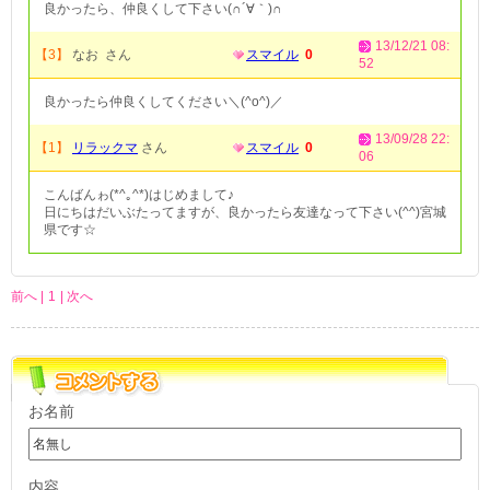
良かったら、仲良くして下さい(∩´∀｀)∩
13/12/21 08:
【3】
なお さん
スマイル
0
52
良かったら仲良くしてください＼(^o^)／
13/09/28 22:
【1】
リラックマ
さん
スマイル
0
06
こんばんゎ(*^｡^*)はじめまして♪
日にちはだいぶたってますが、良かったら友達なって下さい(^^)宮城
県です☆
前へ |
1
| 次へ
お名前
内容