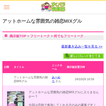
アットホームな雰囲気の雑恋MIXグル
掲示板TOP
>
フリートーク
>
何でもフリートーク
最新書き込み一覧を見る >>
ニックネ
公開
タイトル
掲示板設置日時
ーム
アットホームな雰囲気の雑
あーめ
24/10/26 16:59
恋MIXグル
ろ
さん
アットホームな雰囲気の雑恋MIXグルに入りません
かー？
今回は恋枠で参加してくれる方のみの募集です！