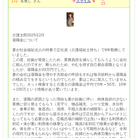
【3】
名無し さん
スマイル
0
15
介護太郎2025/12/3
退職金について
妻が社会福祉法人の特養で正社員（介護福祉士持ち）で9年勤務して
いました。
この度、妊娠が発覚したため、業務負担を減らしてもらうように会社
に頼んだのですが、断られたため、やむを得ず自己都合退職となりま
したが、退職金が20万円でした。
妻の会社は退職金を増やす共助会の申請をすれば毎月給料から退職金
の積み立てをするというものでしたが、妻はこれに加入していません
でした。ネット検索すると介護士の退職金は平均で5年＝50万。10年
＝100万という情報があり驚いています。
また、退職の原因となった理由も妻の妊娠に伴い、肉体負担の少ない
業務に切り替えてもらう（見守り、物品補充、シーツ交換、水分作
り、食事介助、食器洗い、清掃、不穏入居者の傾聴等）ようにお願い
したのですが、会社から提示された条件は①正社員からアルバイトに
なってもらう必要がある。②風呂場の補助では洗い＋動ける利用者の
対応＋体が重い利用者の移乗などは、職員2名対応で移乗が必要なた
め、体を持ってもらうぐらいはやってもらう可能性があるなど、令和
の現代では考えられない対応でした。妊婦だから肉体労働から外して