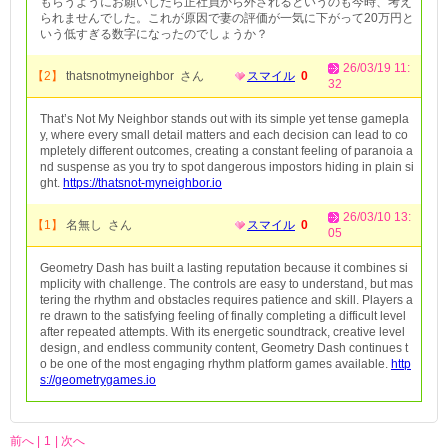
もらうようにお願いしたら正社員から外されるというのも今時、考え
られませんでした。これが原因で妻の評価が一気に下がって20万円と
いう低すぎる数字になったのでしょうか？
26/03/19 11:
【2】
thatsnotmyneighbor さん
スマイル
0
32
That’s Not My Neighbor stands out with its simple yet tense gamepla
y, where every small detail matters and each decision can lead to co
mpletely different outcomes, creating a constant feeling of paranoia a
nd suspense as you try to spot dangerous impostors hiding in plain si
ght.
https://thatsnot-myneighbor.io
26/03/10 13:
【1】
名無し さん
スマイル
0
05
Geometry Dash has built a lasting reputation because it combines si
mplicity with challenge. The controls are easy to understand, but mas
tering the rhythm and obstacles requires patience and skill. Players a
re drawn to the satisfying feeling of finally completing a difficult level
after repeated attempts. With its energetic soundtrack, creative level
design, and endless community content, Geometry Dash continues t
o be one of the most engaging rhythm platform games available.
http
s://geometrygames.io
前へ |
1
| 次へ