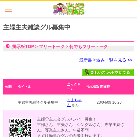
主婦主夫雑談グル募集中
掲示板TOP
>
フリートーク
>
何でもフリートーク
最新書き込み一覧を見る >>
ニックネ
公開
タイトル
掲示板設置日時
ーム
ままちゃ
主婦主夫雑談グル募集中
23/04/09 10:26
ん
さん
主婦♡主夫会グルメンバー募集！
主婦さん、主夫さん、シングルさん、専業主婦さ
ん、専業主夫さん、年齢不問
まずは簡単なグルの面談を行います。