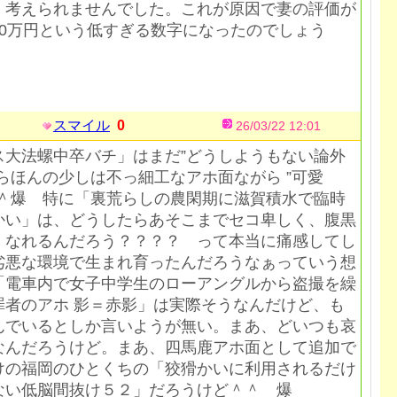
、考えられませんでした。これが原因で妻の評価が
20万円という低すぎる数字になったのでしょう
スマイル
0
26/03/22 12:01
ス大法螺中卒バチ」はまだ”どうしようもない論外
らほんの少しは不っ細工なアホ面ながら ”可愛
＾＾爆 特に「裏荒らしの農閑期に滋賀積水で臨時
かい」は、どうしたらあそこまでセコ卑しく、腹黒
・なれるんだろう？？？？ って本当に痛感してし
劣悪な環境で生まれ育ったんだろうなぁっていう想
「電車内で女子中学生のローアングルから盗撮を繰
罪者のアホ 影＝赤影」は実際そうなんだけど、も
んでいるとしか言いようが無い。まあ、どいつも哀
なんだろうけど。まあ、四馬鹿アホ面として追加で
けの福岡のひとくちの「狡猾かいに利用されるだけ
ない低脳間抜け５２」だろうけど＾＾ 爆