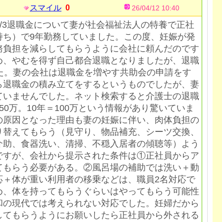
スマイル
0
26/04/12 10:40
/12/3退職金について妻が社会福祉法人の特養で正社
持ち）で9年勤務していました。この度、妊娠が発
務負担を減らしてもらうように会社に頼んだのです
め、やむを得ず自己都合退職となりましたが、退職
した。妻の会社は退職金を増やす共助会の申請をす
ら退職金の積み立てをするというものでしたが、妻
ていませんでした。ネット検索すると介護士の退職
50万。10年＝100万という情報があり驚いていま
の原因となった理由も妻の妊娠に伴い、肉体負担の
り替えてもらう（見守り、物品補充、シーツ交換、
介助、食器洗い、清掃、不穏入居者の傾聴等）よう
ですが、会社から提示された条件は①正社員からア
てもらう必要がある。②風呂場の補助では洗い＋動
応＋体が重い利用者の移乗などは、職員2名対応で
め、体を持ってもらうぐらいはやってもらう可能性
和の現代では考えられない対応でした。妊婦だから
してもらうようにお願いしたら正社員から外される