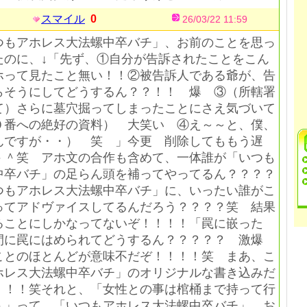
スマイル
0
26/03/22 11:59
つもアホレス大法螺中卒バチ」、お前のことを思っ
たのに、↓「先ず、①自分が告訴されたことをこん
ホって見たこと無い！！②被告訴人である爺が、告
らそうにしてどうするん？？！！ 爆 ③（所轄署
て）さらに墓穴掘ってしまったことにさえ気づいて
０番への絶好の資料） 大笑い ④え～～と、僕、
んですが・・） 笑 」今更 削除してももう遅
＾＾笑 アホ文の合作も含めて、一体誰が「いつも
中卒バチ」の足らん頭を補ってやってるん？？？？
もアホレス大法螺中卒バチ」に、いったい誰がこ
ってアドヴァイスしてるんだろう？？？？笑 結果
ることにしかなってないぞ！！！！「罠に嵌った
間に罠にはめられてどうするん？？？？？ 激爆
ことのほとんどが意味不だぞ！！！！笑 まあ、こ
ホレス大法螺中卒バチ」のオリジナルな書き込みだ
！！！笑それと、「女性との事は棺桶まで持って行
＾」って、「いつもアホレス大法螺中卒バチ」、お