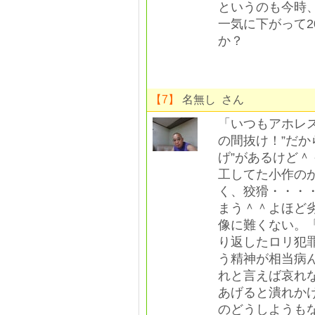
というのも今時
一気に下がって
か？
【7】
名無し さん
「いつもアホレ
の間抜け！”だか
げ”があるけど
工してた小作の
く、狡猾・・・
まう＾＾よほど
像に難くない。
り返したロリ犯
う精神が相当病
れと言えば哀れ
あげると潰れか
のどうしようも