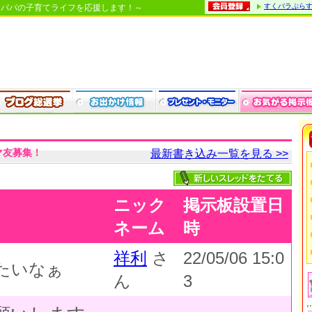
すくパラぷら
・パパの子育てライフを応援します！～
マ友募集！
最新書き込み一覧を見る >>
ニック
掲示板設置日
ネーム
時
祥利
さ
22/05/06 15:0
たいなぁ
ん
3