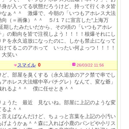
半身が入ってる状態だろうけど、持って行くネタ皆
やなぁ＾＾ 激爆で、今朝の「いつもアホレス大法
向（＝画像）＾＾ ５/１７に宣言した”上海万
に延期したみたいだから、その頃の「いつもアホレ
チ」の動向を皆で注視しよう！！！！核爆それにし
ＵＰを永久追放になったのに、しかも禁止になって
続けてるこのアホって いったい何よっつ！！！！
 大笑い
スマイル
0
26/03/22 11:56
けど、部屋を臭くする（永久追放のアク禁で串でし
もアホレス大法螺中卒バチグレ）なんて、変な爺」
れるよ＾＾ 僕に任せとき＾＾
りょうた 最近 見ないね。部屋に上記のような変
てるよ＾＾
言えばなんだけど、ちょっと言葉を上記の小汚い
あげようかぁ＾＾森に入れば小鹿のバンビや小リス