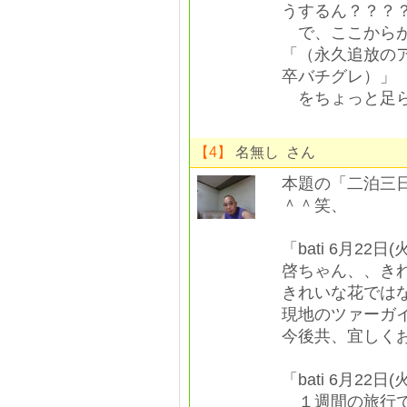
うするん？？？
で、ここからが
「（永久追放の
卒バチグレ）」
をちょっと足ら
【4】
名無し さん
本題の「二泊三
＾＾笑、
「bati 6月22日(火
啓ちゃん、、き
きれいな花では
現地のツァーガイ
今後共、宜しく
「bati 6月22日(火
１週間の旅行で