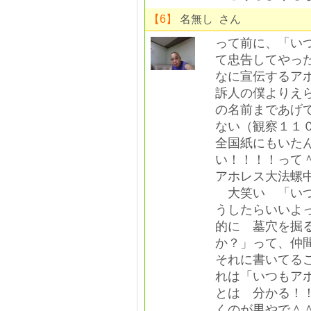
【6】
名無し さん
って前に、「い
て忠告してやっ
なに宣伝するア
訴人の僕よりえ
の名前まであげ
ない（観察１１
全国紙にもいた
い！！！！って
アホレス大法螺
大笑い 「いつ
うしたらいいよ
的に 墓穴を掘
か？」って、仲
それに書いてる
れは「いつもア
とは 分かる！
くのが男やで＾