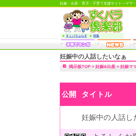
妊娠・出産・育児・子育て支援サイト～ママ
すくパラぷらす
特集
妊娠中の人話したいなぁ
掲示板TOP
>
妊娠&出産
>
妊娠マ
公開
タイトル
妊娠中の人話し