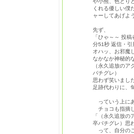
や小熊、色とり
くれる優しい僕
ャーしてあげよ
先ず、
「ひゃ～～ 投稿者
分51秒 返信・引
オハッ、お邪魔
なかなか神秘的
（永久追放のア
バチグレ）
思わず笑いまし
足跡代わりに、
っていう上にあ
チョコも指摘し
「（永久追放の
卒バチグレ）思
って、自分のこ