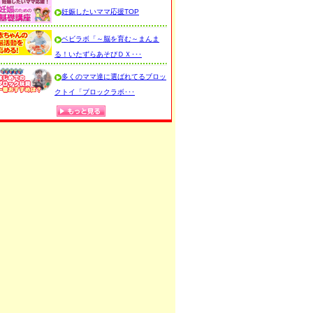
妊娠したいママ応援TOP
ベビラボ「～脳を育む～まんま
る！いたずらあそびＤＸ･･･
多くのママ達に選ばれてるブロッ
クトイ「ブロックラボ･･･