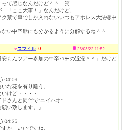
？って感じなんだけど＾＾ 笑
 「ここ大事！」なんだけど、
アク禁で串でしか入れないいつもアホレス大法螺中
ない中卒爺にも分かるように分解するね＾＾
スマイル
0
26/03/22 11:52
日安もんツアー参加の中卒バチの近況＾＾」だけど
) 04:09
れいな花を有り難う。
ないけど・・・・
ドさんと同伴で”ニイハオ”
お願い致します。」
) 04:25
すか、いいですね。