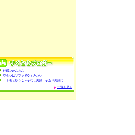
妊婦ンかんぷん
ワタシはソファでやすみたい
「トモとゆうこ～子なし夫婦、子あり夫婦に…
一覧を見る