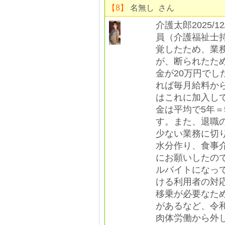
【8】
名無し さん
介護太郎2025
員（介護福祉士
覚したため、業
が、断られたた
金が20万円で
れば毎月給料か
はこれに加入し
金は平均で5年＝
す。また、退職
少ない業務に切
水分作り、食事
にお願いしたの
ルバイトになっ
ける利用者の対
移乗が必要なた
があるなど、令
肉体労働から外