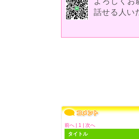
よろしくお
話せる人い
前へ |
1
| 次へ
タイトル