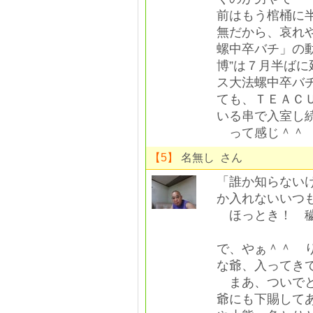
前はもう棺桶に
無だから、哀れ
螺中卒バチ」の動
博”は７月半ば
ス大法螺中卒バ
ても、ＴＥＡＣ
いる串で入室し
って感じ＾＾
【5】
名無し さん
「誰か知らない
か入れないいつ
ほっとき！ 穢
で、やぁ＾＾ 
な爺、入ってき
まあ、ついでと
爺にも下賜して