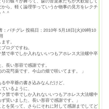
どりの蝶々が舞って、森の音楽家たちが大歓迎して
だから、軽く論理学っていうか物事の見方をレクチ
う＾＾
：バチグレ 投稿日：2010年 5月18日(火)09時10
用
します。
なブログですね。
ク禁で串でしか入れないいつもアホレス大法螺中卒
た、長い形容で感謝です。
旬の花芍薬です、今山の畑で咲いてます。 」
る中卒爺の書き込みなんだけど、
ているように、
アク禁で串でしか入れないいつもアホレス大法螺中
わず笑いました、長い形容で感謝です。」
とを笑って、さらにそれに対して感謝までしてど