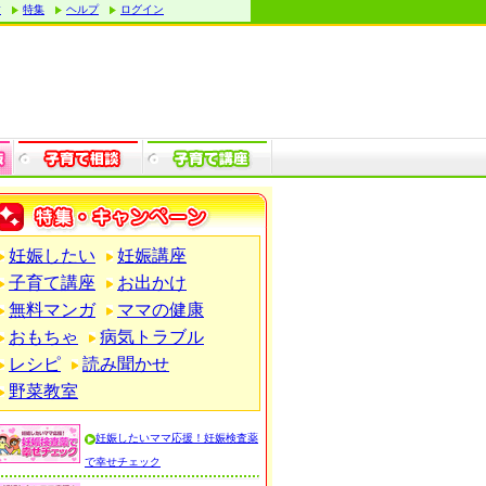
す
特集
ヘルプ
ログイン
妊娠したい
妊娠講座
子育て講座
お出かけ
無料マンガ
ママの健康
おもちゃ
病気トラブル
レシピ
読み聞かせ
野菜教室
妊娠したいママ応援！妊娠検査薬
で幸せチェック