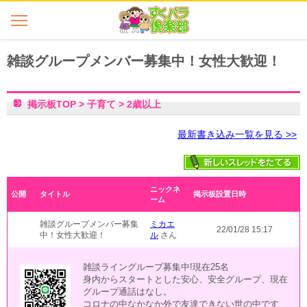
雑談グループメンバー募集中！女性大歓迎！
掲示板TOP
>
子育て
>
2歳以上
最新書き込み一覧を見る >>
ニックネ
公開
タイトル
掲示板設置日時
ーム
雑談グループメンバー募集
ミカエ
22/01/28 15:17
中！女性大歓迎！
ル
さん
雑談ライングループ募集中!現在25名
身内からスタートとした安心、安全グループ、現在
グループ通話はなし。
コロナの中なかなか外で友達できない世の中です