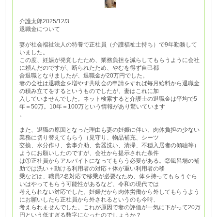
介護太郎2025/12/3
退職金について
妻が社会福祉法人の特養で正社員（介護福祉士持ち）で9年勤務して
いました。
この度、妊娠が発覚したため、業務負担を減らしてもらうように会社
に頼んだのですが、断られたため、やむを得ず自己都
合退職となりましたが、退職金が20万円でした。
妻の会社は退職金を増やす共助会の申請をすれば毎月給料から退職金
の積み立てをするというものでしたが、妻はこれに加
入していませんでした。ネット検索すると介護士の退職金は平均で5
年＝50万。10年＝100万という情報があり驚いています
。
また、退職の原因となった理由も妻の妊娠に伴い、肉体負担の少ない
業務に切り替えてもらう（見守り、物品補充、シーツ
交換、水分作り、食事介助、食器洗い、清掃、不穏入居者の傾聴等）
ようにお願いしたのですが、会社から提示された条件
は①正社員からアルバイトになってもらう必要がある。②風呂場の補
助では洗い＋動ける利用者の対応＋体が重い利用者の移
乗などは、職員2名対応で移乗が必要なため、体を持ってもらうぐら
いはやってもらう可能性があるなど、令和の現代では
考えられない対応でした。妊婦だから肉体労働から外してもらうよう
にお願いしたら正社員から外されるというのも今時、
考えられませんでした。これが原因で妻の評価が一気に下がって20万
円という低すぎる数字になったのでしょうか？