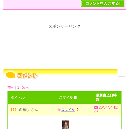
スポンサーリンク
前へ |
1
| 次へ
最新書込日時
タイトル
スマイル
26/04/04 11:
【1】
名無し さん
スマイル
0
05