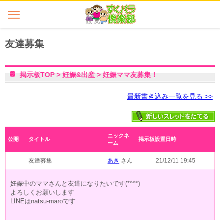
友達募集
掲示板TOP
>
妊娠&出産
>
妊娠ママ友募集！
最新書き込み一覧を見る >>
ニックネ
公開
タイトル
掲示板設置日時
ーム
友達募集
あき
さん
21/12/11 19:45
妊娠中のママさんと友達になりたいです(*^^*)
よろしくお願いします
LINEはnatsu-maroです