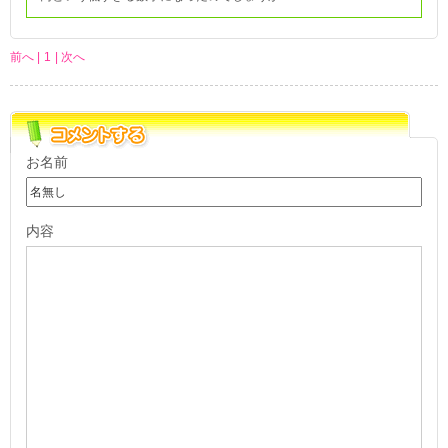
前へ |
1
| 次へ
お名前
内容