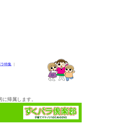
パラ特集
｜
房に帰属します。