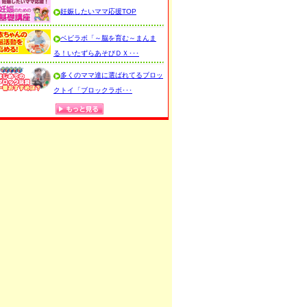
妊娠したいママ応援TOP
ベビラボ「～脳を育む～まんま
る！いたずらあそびＤＸ･･･
多くのママ達に選ばれてるブロッ
クトイ「ブロックラボ･･･