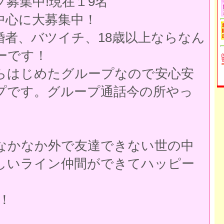
募集中!現在１9名
中心に大募集中！
婚者、バツイチ、18歳以上ならなん
ケーです！
らはじめたグループなので安心安
プです。グループ通話今の所やっ
なかなか外で友達できない世の中
しいライン仲間ができてハッピー
！