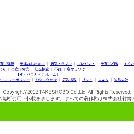
育て講座
｜
子連れお出かけ
｜
病気トラブル
｜
プレゼント
｜
子育て相談
｜
すく
わり
｜
出産準備品
｜
妊娠検査
｜
不妊
｜
寝かしつけ
【すくパラぷらす ホーム】
ライバシーポリシー
｜
お問い合わせ
｜
広告掲載
｜
リンク
｜
Ｑ＆Ａ
｜
運営会社
｜
Copyright©2012 TAKESHOBO Co.,Ltd. All Rights Reserved.
の無断使用・転載を禁じます。すべての著作権は株式会社竹書