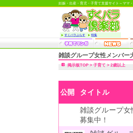
妊娠・出産・育児・子育て支援サイト～ママ
すくパラぷらす
特集
雑談グループ女性メンバー
掲示板TOP
>
子育て
>
2歳以上
公開
タイトル
雑談グループ女
募集中！