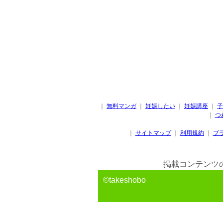
｜
無料マンガ
｜
妊娠したい
｜
妊娠講座
｜
子
｜
つ
｜
サイトマップ
｜
利用規約
｜
プ
掲載コンテンツ
©takeshobo