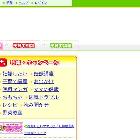
す
特集
ヘルプ
ログイン
妊娠したい
妊娠講座
子育て講座
お出かけ
無料マンガ
ママの健康
おもちゃ
病気トラブル
レシピ
読み聞かせ
野菜教室
妊娠したいママ応援！妊娠検査薬
で幸せチェック