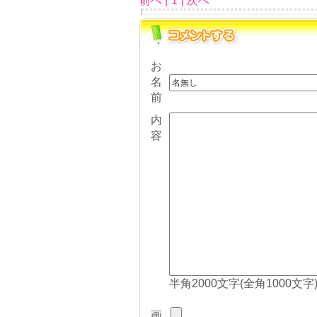
前へ |
1
| 次へ
お
名
前
内
容
半角2000文字(全角1000文字
画