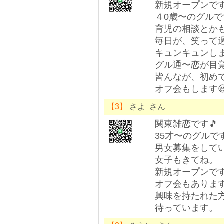
新規オープンです
４0歳〜のグルで
育児の相談とか
毎日が、笑って
キュンキュンしま
グル通〜恋が目覚
皆んなが、初め
オフ会もします
【3】
さよ さん
関東雑恋です🎵
35才〜のグルで
男女募集をして
女子もきてね。
新規オープンで
オフ会もありま
興味を持たれた
待っています。