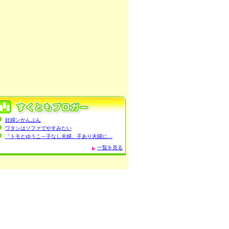
妊婦ンかんぷん
ワタシはソファでやすみたい
「トモとゆうこ～子なし夫婦、子あり夫婦に…
一覧を見る