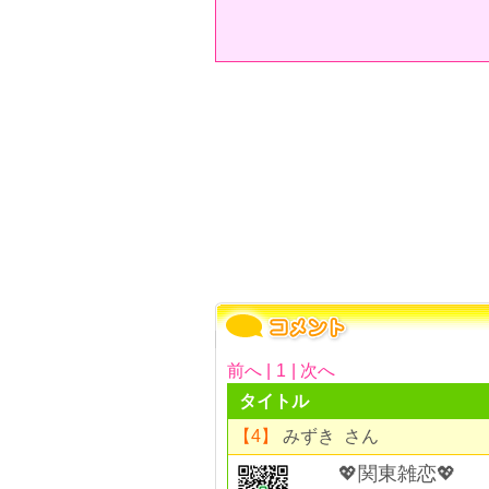
前へ |
1
| 次へ
タイトル
【4】
みずき さん
💖関東雑恋💖