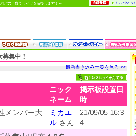
すくパラぷら
・パパの子育てライフを応援します！～
大募集中！
最新書き込み一覧を見る >>
ニック
掲示板設置日
ネーム
時
性メンバー大
ミカエ
21/09/05 16:3
ル
さん
4