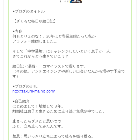
●ブログのタイトル
【ざくろな毎日＠絵日記】
●内容
何もとりえのなく、20年ほど専業主婦だった私が
アラフォー離婚しました…
そして「中学受験」にチャレンジしたいという息子が一人、
さてこれからどう生きていこう？
絵日記・漫画・一コマイラストで綴ります。
（その他、アンチエイジングや新しい出会いなんかも増やす予定で
す）
●ブログのURL
http://zakuro-mainiti.com/
●自己紹介
はじめまして！離婚して３年。
離婚後は息子と生きるために走り続け無我夢中でした。
止まったらダメだと思いつつ
ふと、立ち止ってみたんです。
禁忌：思いっきり立ち止まって後ろを振り返る。