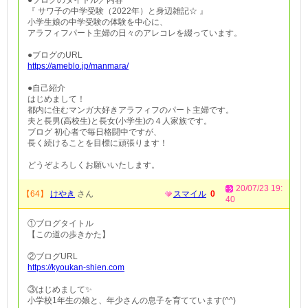
●ブログのタイトル／内容
『 サワ子の中学受験（2022年）と身辺雑記☆ 』
小学生娘の中学受験の体験を中心に、
アラフィフパート主婦の日々のアレコレを綴っています。
●ブログのURL
https://ameblo.jp/manmara/
●自己紹介
はじめまして！
都内に住むマンガ大好きアラフィフのパート主婦です。
夫と長男(高校生)と長女(小学生)の４人家族です。
ブログ 初心者で毎日格闘中ですが、
長く続けることを目標に頑張ります！
どうぞよろしくお願いいたします。
20/07/23 19:
【64】
けやき
さん
スマイル
0
40
①ブログタイトル
【この道の歩きかた】
②ブログURL
https://kyoukan-shien.com
③はじめまして✨
小学校1年生の娘と、年少さんの息子を育てています(^^)