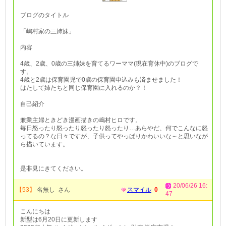
ブログのタイトル
「嶋村家の三姉妹」
内容
4歳、2歳、0歳の三姉妹を育てるワーママ(現在育休中)のブログで
す。
4歳と2歳は保育園児で0歳の保育園申込みも済ませました！
はたして姉たちと同じ保育園に入れるのか？！
自己紹介
兼業主婦ときどき漫画描きの嶋村ヒロです。
毎日怒ったり怒ったり怒ったり怒ったり…あらやだ、何でこんなに怒
ってるの？な日々ですが、子供ってやっぱりかわいいな～と思いなが
ら描いています。
是非見にきてください。
20/06/26 16:
【53】
名無し さん
スマイル
0
47
こんにちは
新型は6月20日に更新します