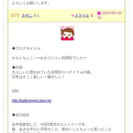
よろしくお願いします。
20/07/04 18:
【57】
さやこ
さん
スマイル
1
02
◆ブログタイトル
かちくちぇこ！〜わかりにくい自閉症でした〜
◆内容
大人しいと思われていた自閉症スペクトラムの娘。
日常はすごく楽しい！騒がしい！
URL
http://katikutyeko.blog.jp/
◆自己紹介
去年初参加して、今回2度目のエントリーです。
娘、あきを中心に日常のこと、面白いことちょっと困ったこと