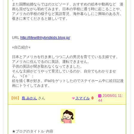
また国際結婚ならではのエピソード、おすすめの絵本や動画など 漫
画も混ぜながら初めてみます。日本の学校に通う時に起こることや、
アメリカの学校の様子など英語育児、海外暮らしにご興味のある方。
覗きに来てくださると嬉しいです。
URL
http://lifewithhybridkids.blog.jp/
⭐︎自己紹介⭐︎
日本とアメリカを行き来しつつ二人の男児を育てている主婦です。
アメリカに住んでるのに英語、運転できません。
子供の英語が聞き取れなくなってきました。
そんな主婦がどうやって育児しているのか、自分でもわかりませ
ん。ヽ(´o｀；
絵を描く事が好き。iPadをゲットしたのでステイホーム中に絵日記漫
画にトライしてみます。
20/08/01 11:
【66】
島 みかん
さん
スマイル
0
44
★ブログのタイトル･内容