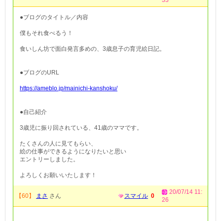
33
●ブログのタイトル／内容
僕もそれ食べるう！
食いしん坊で面白発言多めの、3歳息子の育児絵日記。
●ブログのURL
https://ameblo.jp/mainichi-kanshoku/
●自己紹介
3歳児に振り回されている、41歳のママです。
たくさんの人に見てもらい、
絵の仕事ができるようになりたいと思い
エントリーしました。
よろしくお願いいたします！
20/07/14 11:
【60】
まさ
さん
スマイル
0
26