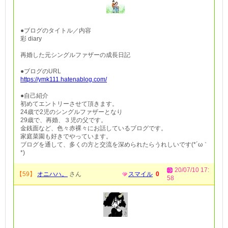
●ブログのタイトル／内容
彩 diary
再婚した元シングルファザーの成長日記
●ブログのURL
https://ymk111.hatenablog.com/
●自己紹介
初めてエントリーさせて頂きます。
24歳で2児のシングルファザーとなり
29歳で、再婚、３児の父です。
金銭面など、色々赤裸々にお話しているブログです。
家庭菜園も好きでやっています。
ブログを通して、多くの方と交流を深められたらうれしいです(*´ω｀
*)
20/07/10 17:
【59】
オニハハ。
さん
スマイル
0
58