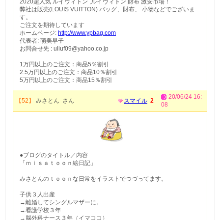
2020超人気 ルイヴィトン ,ルイヴィトン 財布 激安市場！
弊社は販売(LOUIS VUITTON) バッグ、財布、 小物などでございま
す。
ご注文を期待しています
ホームページ:
http://www.ypbag.com
代表者: 萌美早子
お問合せ先 : uliuf09@yahoo.co.jp
1万円以上のご注文：商品5％割引
2.5万円以上のご注文：商品10％割引
5万円以上のご注文：商品15％割引
20/06/24 16:
【52】
みさとん さん
スマイル
2
08
●ブログのタイトル／内容
「ｍｉｓａｔｏｏｎ絵日記」
みさとんのｔｏｏｎな日常をイラストでつづってます。
子供３人出産
→離婚してシングルマザーに。
→看護学校３年
→脳外科ナース３年（イマココ）