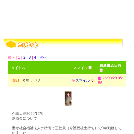
前へ |
1
|
2
|
3
|
4
|
次へ
最新書込日時
タイトル
スマイル
26/03/29 05:
【88】
名無し さん
スマイル
0
56
介護太郎2025/12/3
退職金について
妻が社会福祉法人の特養で正社員（介護福祉士持ち）で9年勤務して
いました。