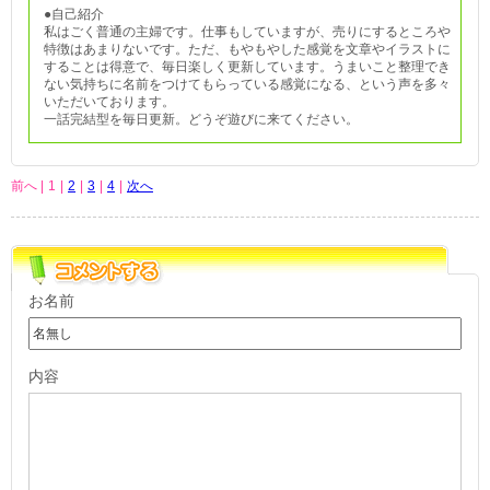
●自己紹介
私はごく普通の主婦です。仕事もしていますが、売りにするところや
特徴はあまりないです。ただ、もやもやした感覚を文章やイラストに
することは得意で、毎日楽しく更新しています。うまいこと整理でき
ない気持ちに名前をつけてもらっている感覚になる、という声を多々
いただいております。
一話完結型を毎日更新。どうぞ遊びに来てください。
前へ |
1
|
2
|
3
|
4
|
次へ
お名前
内容