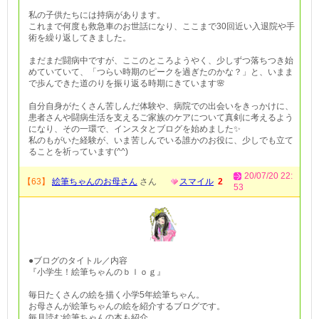
私の子供たちには持病があります。
これまで何度も救急車のお世話になり、ここまで30回近い入退院や手
術を繰り返してきました。
まだまだ闘病中ですが、ここのところようやく、少しずつ落ちつき始
めていていて、「つらい時期のピークを過ぎたのかな？」と、いまま
で歩んできた道のりを振り返る時期にきています🌸
自分自身がたくさん苦しんだ体験や、病院での出会いをきっかけに、
患者さんや闘病生活を支えるご家族のケアについて真剣に考えるよう
になり、その一環で、インスタとブログを始めました✨
私のもがいた経験が、いま苦しんでいる誰かのお役に、少しでも立て
ることを祈っています(^^)
20/07/20 22:
【63】
絵筆ちゃんのお母さん
さん
スマイル
2
53
●ブログのタイトル／内容
『小学生！絵筆ちゃんのｂｌｏｇ』
毎日たくさんの絵を描く小学5年絵筆ちゃん。
お母さんが絵筆ちゃんの絵を紹介するブログです。
毎月読む絵筆ちゃんの本も紹介。