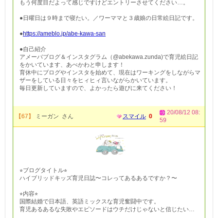
もう何度目だよって感じですけどエントリーさせてください…。
●日曜日は９時まで寝たい。／ワーママと３歳娘の日常絵日記です。
●
https://ameblo.jp/abe-kawa-san
●自己紹介
アメーバブログ＆インスタグラム（@abekawa.zunda)で育児絵日記
をかいています、あべかわと申します！
育休中にブログやインスタを始めて、現在はワーキングをしながらマ
ザーをしている日々をヒィヒィ言いながらかいています。
毎日更新していますので、よかったら遊びに来てください！
20/08/12 08:
【67】
ミーガン さん
スマイル
0
59
⭐︎ブログタイトル⭐︎
ハイブリッドキッズ育児日誌〜コレってあるあるですか？〜
⭐︎内容⭐︎
国際結婚で日本語、英語ミックスな育児奮闘中です。
育児あるあるな失敗やエピソードはウチだけじゃないと信じたい…
。