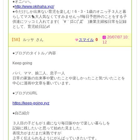
●オニハハ。
●
http://www.okihaha.xyz/
●今だけしか出来ない育児を楽しむ！6・3・1歳のオニっ子３人と暮
らしてマス🐤大人気なくてすみませんっ!!毎日予想外のことをする子
供達にツッコミ入れてます( ´∀｀)Σ⊂(ﾟДﾟ )兼業主婦🎽日常を記録
として、育児絵日記👶
20/07/07 10:
【58】
ルッサ さん
スマイル
0
12
●ブログのタイトル／内容
Keep going
パパ、ママ、娘二人、息子一人
日常の家族の出来事や驚いたことや楽しかったこと気づいたことを
中心に漫画や文章を書いています。
●ブログのURL
https://keep-going.xyz
●自己紹介
３人目の子どもが１歳になり毎日賑やかで楽しい暮らしを
記録に残したいと思って始めた見ました。
表現力がまだまだ未熟ですが
上手く伝えられるようにがんばっていきたいです。