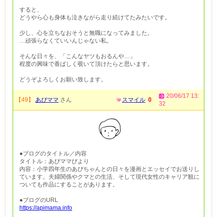
すると、
どうやら心も身体も泣きながら走り続けてたみたいです。
少し、心を立ちなおそうと無職になってみました。
…頑張らなくていいんじゃない私。
そんな日々を、「こんなヤツもおるんや…」
程度の興味で香ばしく覗いて頂けたらと思います。
どうぞよろしくお願い致します。
20/06/17 13:
【49】
あぴママ
さん
スマイル
0
32
●ブログのタイトル／内容
タイトル：あぴママびより
内容：小学四年生のあぴちゃんとの日々を漫画とエッセイでお送りし
ています。夫婦関係やクマとの生活、そして現代女性のキャリア観に
ついても作品にすることがあります。
●ブログのURL
https://apimama.info