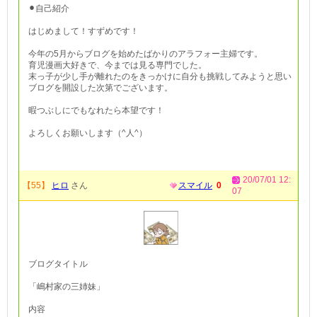
⚫︎自己紹介
はじめまして！すずめです！
今年の5月からブログを始めたばかりのアラフォー主婦です。
育児漫画大好きで、今までは見る専門でした。
末っ子が少し手が離れたのをきっかけに自分も挑戦してみようと思い
ブログを開設した次第でございます。
暇つぶしにでもなれたら本望です！
よろしくお願いします（^人^）
20/07/01 12:
【55】
ヒロ
さん
スマイル
0
07
ブログタイトル
「嶋村家の三姉妹」
内容