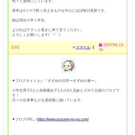
色々と漫画にしています。
基本は4コマで軽く笑えるものを中心にほぼ毎日更新です。
娘は現在小学１年生。
よければチラッと覗きに来て見てください。
よろしくお願いします( ´ ▽ ` )
20/07/02 13:
【56】
スマイル
1
30
⚫︎ブログタイトル／『すずめの日常〜すずめの巣〜』
小学生男子2人と幼稚園女子1人の3人兄妹とズボラ主婦のブログで
す！
日々の出来事などを漫画風に描いています。
⚫︎ブログURL／
https://www.suzume-no-su.com/