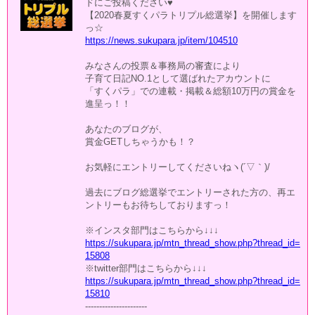
ドにご投稿ください♥
【2020春夏すくパラトリプル総選挙】を開催します
っ☆
https://news.sukupara.jp/item/104510
みなさんの投票＆事務局の審査により
子育て日記NO.1として選ばれたアカウントに
「すくパラ」での連載・掲載＆総額10万円の賞金を
進呈っ！！
あなたのブログが、
賞金GETしちゃうかも！？
お気軽にエントリーしてくださいねヽ(´▽｀)/
過去にブログ総選挙でエントリーされた方の、再エ
ントリーもお待ちしておりますっ！
※インスタ部門はこちらから↓↓↓
https://sukupara.jp/mtn_thread_show.php?thread_id=
15808
※twitter部門はこちらから↓↓↓
https://sukupara.jp/mtn_thread_show.php?thread_id=
15810
----------------------