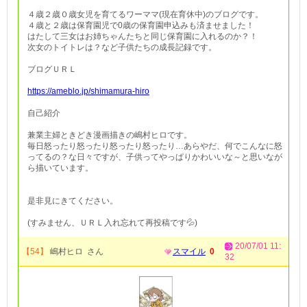
４歳２歳０歳女児を育てるワーママ(現在育休中)のブログです。
４歳と２歳は保育園児で0歳の保育園申込みも済ませました！
はたして三女はお姉ちゃんたちと同じ保育園に入れるのか？！
次女のトイトレは？など子供たちの成長記録です。
ブログＵＲＬ
https://ameblo.jp/shimamura-hiro
自己紹介
兼業主婦ときどき漫画描きの嶋村ヒロです。
毎日怒ったり怒ったり怒ったり怒ったり…あらやだ、何でこんなに怒
ってるの？な日々ですが、子供ってやっぱりかわいいな～と思いなが
ら描いています。
是非見にきてください。
(すみません、ＵＲＬ入れ忘れて再投稿です💦)
20/07/01 11:
【54】
嶋村ヒロ さん
スマイル
0
32