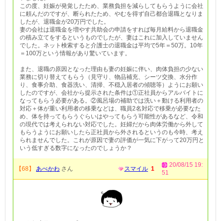
この度、妊娠が発覚したため、業務負担を減らしてもらうように会社
に頼んだのですが、断られたため、やむを得ず自己都合退職となりま
したが、退職金が20万円でした。
妻の会社は退職金を増やす共助会の申請をすれば毎月給料から退職金
の積み立てをするというものでしたが、妻はこれに加入していません
でした。ネット検索すると介護士の退職金は平均で5年＝50万。10年
＝100万という情報があり驚いています。
また、退職の原因となった理由も妻の妊娠に伴い、肉体負担の少ない
業務に切り替えてもらう（見守り、物品補充、シーツ交換、水分作
り、食事介助、食器洗い、清掃、不穏入居者の傾聴等）ようにお願い
したのですが、会社から提示された条件は①正社員からアルバイトに
なってもらう必要がある。②風呂場の補助では洗い＋動ける利用者の
対応＋体が重い利用者の移乗などは、職員2名対応で移乗が必要なた
め、体を持ってもらうぐらいはやってもらう可能性があるなど、令和
の現代では考えられない対応でした。妊婦だから肉体労働から外して
もらうようにお願いしたら正社員から外されるというのも今時、考え
られませんでした。これが原因で妻の評価が一気に下がって20万円と
いう低すぎる数字になったのでしょうか？
20/08/15 19:
【68】
あべかわ
さん
スマイル
1
51