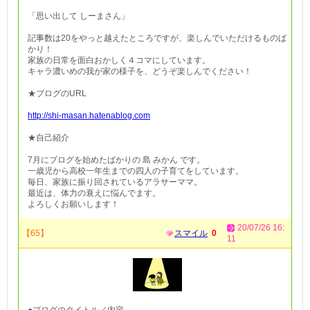
「思い出して しーまさん」
記事数は20をやっと越えたところですが、楽しんでいただけるものば
かり！
家族の日常を面白おかしく４コマにしています。
キャラ濃いめの我が家の様子を、どうぞ楽しんでください！
★ブログのURL
http://shi-masan.hatenablog.com
★自己紹介
7月にブログを始めたばかりの 島 みかん です。
一歳児から高校一年生までの四人の子育てをしています。
毎日、家族に振り回されているアラサーママ。
最近は、体力の衰えに悩んでます。
よろしくお願いします！
20/07/26 16:
【65】
スマイル
0
11