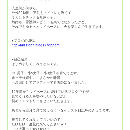
人生何が何やら。
分娩52時間、卒乳もトイトレも遅くて、
３人ともチック＆夜尿っ子。
離婚も、看護師デビューも楽ではなかったけど、
それでもゆるっとマイペースに、今を楽しんで生きてます。
●ブログのURL
http://misatoon.blog17.fc2.com/
●自己紹介
はじめまして、みさとんです。
中1男子、小5女子、小3女子を育ててます。
末っ子妊娠中に、まさかの離婚。
一念発起してアラフォーで看護師になりました。
12年前からマイペースに続けているブログですが、
見てくれる人を増やしたいなと思い、
初めてエントリーさせていただきます。
あとから自分で見て笑えるようなイラスト日記をめざしてます。
投票してくれなくてもいいので、
ぜひぜひ一度見に来てください★！！
（↑↑大事っ！ぜひぜひっ）