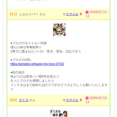
20/06/22 14:
【51】
しゅん☆パパ さん
スマイル
0
12
●ブログのタイトル／内容
僕らの幸せ争奪戦争☆
3男子に囲まれたパパの「育児・育自」日記です☆
●ブログのURL
https://ameblo.jp/happy-toy-box-0703/
●自己紹介
気がつけば新米パパ歴9年目突入☆
久々にブログを再開しました☆
インスタはまだ始めたばかりですがどうぞよろしくお願いいたします
☆
20/06/20 19:
【50】
ざくろ
さん
スマイル
0
24