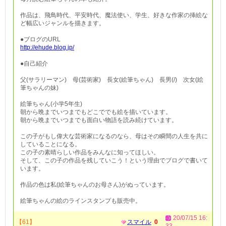
作品は、飛鳥時代、平安時代、魔法使い、学生、好きな作家の挿絵な
ど幅広いジャンルを描きます。
●ブログのURL
http://ehude.blog.jp/
●自己紹介
父(サラリーマン) 母(芸術家) 長女(絵筆ちゃん) 長男(/) 次女(絵
筆ちゃんの妹)
絵筆ちゃん(小学5年生)
朝から晩までいつまでもどこででも絵を描いています。
朝から晩までいつまでも面白い物語を読み続けています。
この子がもし偉大な芸術家になるのなら、母はその瞬間の人生を共に
していることになる。
この子の素晴らしい作品をみんなに知ってほしい。
そして、この子の作品を残していこう！という理由でブログで書いて
います。
作品の色は私(絵筆ちゃんのお母さん)がぬっています。
絵筆ちゃんの絵のラインスタンプも販売中。
20/07/15 16:
【61】
スマイル
0