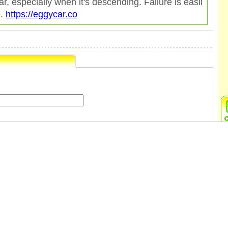
, especially when it's descending. Failure is easil
e.
https://eggycar.co