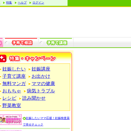
す
特集
ヘルプ
ログイン
妊娠したい
妊娠講座
子育て講座
お出かけ
無料マンガ
ママの健康
おもちゃ
病気トラブル
レシピ
読み聞かせ
野菜教室
妊娠したいママ応援！妊娠検査薬
で幸せチェック