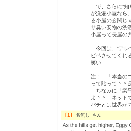
で、さらに”知
が洗濯小屋なら
る小屋の玄関じ
サ臭い安物の洗
小屋って長屋の
今回は、”アレ
ピペさせてくれ
笑い
注： 「本当の
って貼って＾＾
ちなみに「業平
よ＾＾ ネット
バチとは世界が
【1】
名無し さん
As the hills get higher, Eggy C