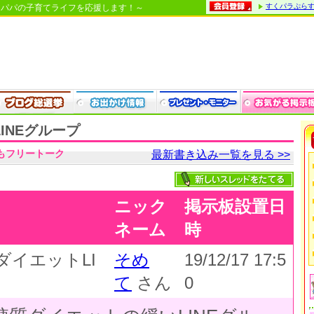
すくパラぷら
・パパの子育てライフを応援します！～
INEグループ
もフリートーク
最新書き込み一覧を見る >>
ニック
掲示板設置日
ネーム
時
ダイエットLI
そめ
19/12/17 17:5
て
さん
0