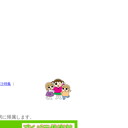
パラ特集
｜
房に帰属します。