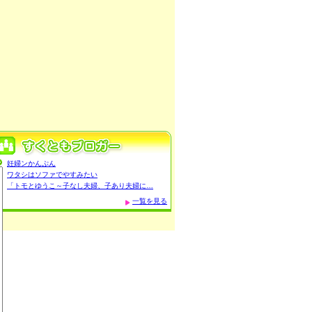
妊婦ンかんぷん
ワタシはソファでやすみたい
「トモとゆうこ～子なし夫婦、子あり夫婦に…
一覧を見る