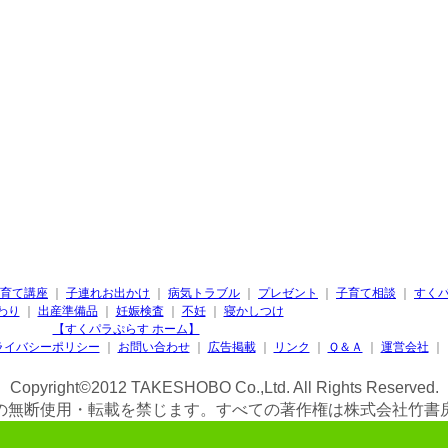
育て講座
｜
子連れお出かけ
｜
病気トラブル
｜
プレゼント
｜
子育て相談
｜
すく
わり
｜
出産準備品
｜
妊娠検査
｜
不妊
｜
寝かしつけ
【すくパラぷらす ホーム】
ライバシーポリシー
｜
お問い合わせ
｜
広告掲載
｜
リンク
｜
Ｑ＆Ａ
｜
運営会社
｜
Copyright©2012 TAKESHOBO Co.,Ltd. All Rights Reserved.
の無断使用・転載を禁じます。すべての著作権は株式会社竹書