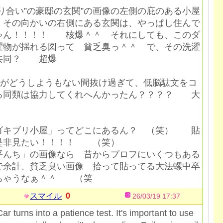
り合い”の豪邸の玄関”の画像の左側の庇のある小屋
、その向かいの右側にある玄関は、やっぱし住んで
ゃん！！！！ 核爆＾＾ それにしても、このダ
濯物が揺れる図って 貧乏臭っ＾＾ で、その洗濯
共同？ 超爆
”がどうしようもない間抜け過ぎて、低脳駄文をコ
る同類は協力してくれへんかったん？？？？ 大
ゴキブリ小屋」ってどこにあるん？ （笑） 貼
是非見たい！！！！ （笑）
んち」の画像なら 昔からプロフにいくつもある
で余計、貧乏臭い画像 拾って貼ってる大法螺中卒
ちゃうなぁ＾＾ （笑
スマイル
0
26/03/19 17:37
ar turns into a patience test. It's important to use