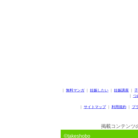
｜
無料マンガ
｜
妊娠したい
｜
妊娠講座
｜
子
｜
つ
｜
サイトマップ
｜
利用規約
｜
プ
掲載コンテンツ
©takeshobo