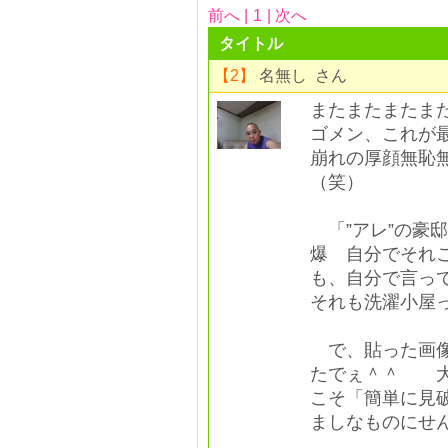
前へ |
1
| 次へ
タイトル
【2】
名無し さん
またまたまたま
ゴメン、これが
崩れの厚顔無恥
（笑）
「”アレ”の豪
爆 自分でそれ
も、自分で言っ
それも洗濯小屋
で、貼った画像
たでぇ＾＾ 大
こそ「簡単に見
ましなものにせ