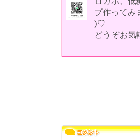
ロカボ、低
プ作ってみま
)♡
どうぞお気