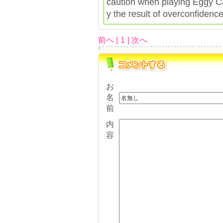
caution when playing Eggy Car
y the result of overconfidenc
前へ |
1
| 次へ
お
名
前
内
容