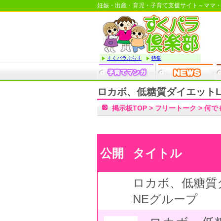
妊娠・出産・育児・子育て支援サイト～ママ
すくパラぷらす
特集
ロカボ、低糖質ダイエットL
掲示板TOP
>
フリートーク
>
何で
公開
タイトル
ロカボ、低糖質
NEグループ