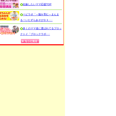
妊娠したいママ応援TOP
ベビラボ「～脳を育む～まんま
る！いたずらあそびＤＸ･･･
多くのママ達に選ばれてるブロッ
クトイ「ブロックラボ･･･