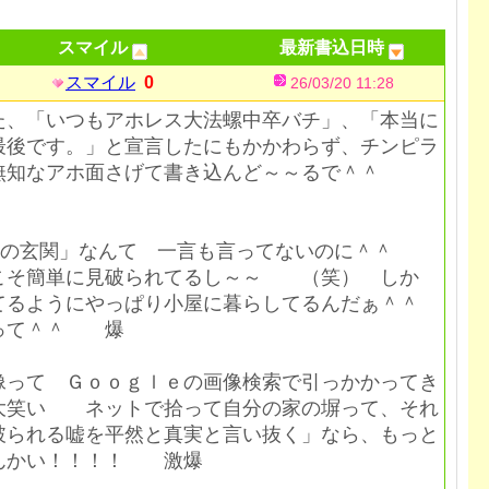
スマイル
最新書込日時
スマイル
0
26/03/20 11:28
た、「いつもアホレス大法螺中卒バチ」、「本当に
最後です。」と宣言したにもかかわらず、チンピラ
無知なアホ面さげて書き込んど～～るで＾＾
邸の玄関」なんて 一言も言ってないのに＾＾
こそ簡単に見破られてるし～～ （笑） しか
てるようにやっぱり小屋に暮らしてるんだぁ＾＾
って＾＾ 爆
って Ｇｏｏｇｌｅの画像検索で引っかかってき
笑い ネットで拾って自分の家の塀って、それ
破られる嘘を平然と真実と言い抜く」なら、もっと
んかい！！！！ 激爆