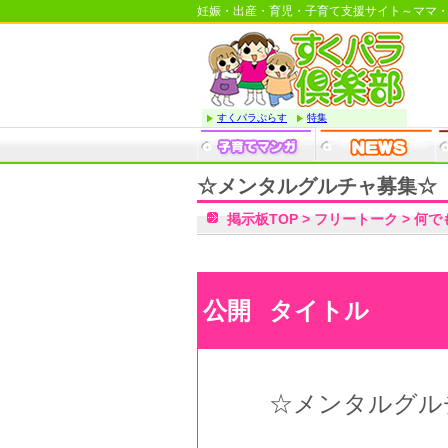
妊娠・出産・育児・子育て支援サイト～ママ
すくパラぷらす
特集
☆メンタルグルチャ募集☆
掲示板TOP
>
フリートーク
>
何で
公開
タイトル
☆メンタルグル