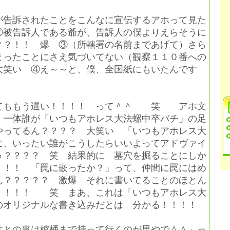
が告訴されたことをこんなに宣伝するアホって見た
②被告訴人である爺が、告訴人の僕よりえらそうに
？？！！ 爆 ③（所轄署の名前まであげて）さら
まったことにさえ気づいてない（観察１１０番への
大笑い ④え～～と、僕、全国紙にもいたんです
」
てももう遅い！！！！ って＾＾ 笑 アホ文
、一体誰が「いつもアホレス大法螺中卒バチ」の足
やってるん？？？？ 大笑い 「いつもアホレス大
に、いったい誰がこうしたらいいよってアドヴァイ
う？？？？ 笑 結果的に 墓穴を掘ることにしか
！！！ 「罠に嵌ったか？」って、仲間に罠にはめ
ん？？？？？ 激爆 それに書いてることのほとん
！！！！ 笑 まあ、これは「いつもアホレス大
のオリジナルな書き込みだとは 分かる！！！！
との事は棺桶まで持って行くのが男やで＾＾」っ