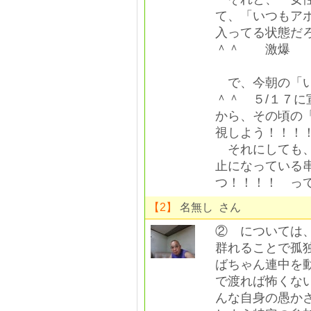
て、「いつもア
入ってる状態だ
＾＾ 激爆
で、今朝の「い
＾＾ ５/１７に
から、その頃の
視しよう！！！
それにしても、
止になっている
つ！！！！ っ
【2】
名無し さん
② については
群れることで孤
ばちゃん連中を
で渡れば怖くな
んな自身の愚か