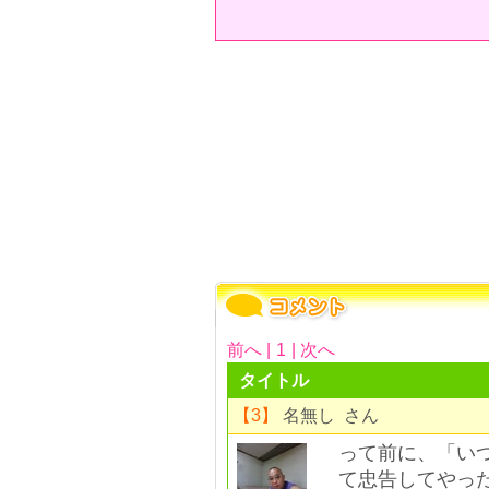
前へ |
1
| 次へ
タイトル
【3】
名無し さん
って前に、「い
て忠告してやっ