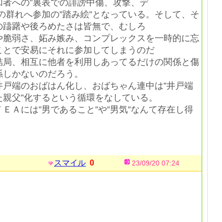
加者への”裏表での誹謗中傷、攻撃、デ
の群れへ参加の”踏み絵”となっている。そして、そ
の躊躇や後ろめたさは皆無で、むしろ
や脆弱さ、妬み嫉み、コンプレックスを一時的に忘
ことで安易にそれに参加してしまうのだ
結局、相互に他者を利用しあってるだけの関係と傷
係しかないのだろう。
井戸端のおばはん化し、おばちゃん連中は”井戸端
た親父”化するという循環をなしている。
ＥＡには”男であること”や”男気”なんて存在し得
スマイル
0
23/09/20 07:24