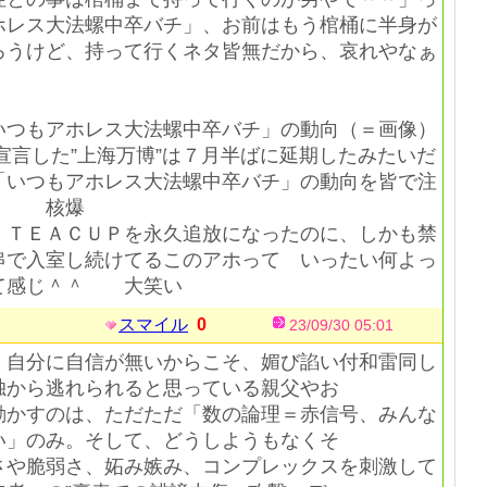
ホレス大法螺中卒バチ」、お前はもう棺桶に半身が
ろうけど、持って行くネタ皆無だから、哀れやなぁ
つもアホレス大法螺中卒バチ」の動向（＝画像）
宣言した”上海万博”は７月半ばに延期したみたいだ
「いつもアホレス大法螺中卒バチ」の動向を皆で注
！ 核爆
ＴＥＡＣＵＰを永久追放になったのに、しかも禁
串で入室し続けてるこのアホって いったい何よっ
て感じ＾＾ 大笑い
スマイル
0
23/09/30 05:01
、自分に自信が無いからこそ、媚び諂い付和雷同し
独から逃れられると思っている親父やお
動かすのは、ただただ「数の論理＝赤信号、みんな
い」のみ。そして、どうしようもなくそ
さや脆弱さ、妬み嫉み、コンプレックスを刺激して