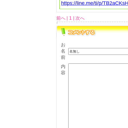
https://line.me/ti/p/TB2aCKs
前へ |
1
| 次へ
お
名
前
内
容