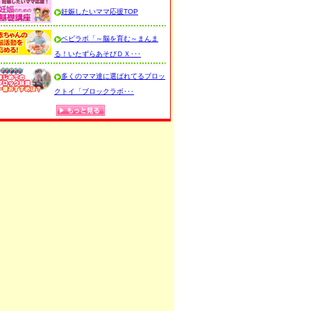
妊娠したいママ応援TOP
ベビラボ「～脳を育む～まんま
る！いたずらあそびＤＸ･･･
多くのママ達に選ばれてるブロッ
クトイ「ブロックラボ･･･