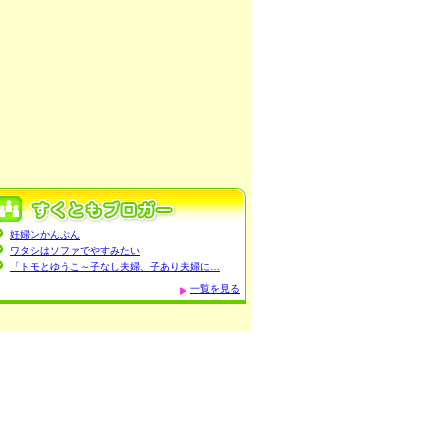
妊婦ンかんぷん
ワタシはソファでやすみたい
「トモとゆうこ～子なし夫婦、子あり夫婦に…
一覧を見る