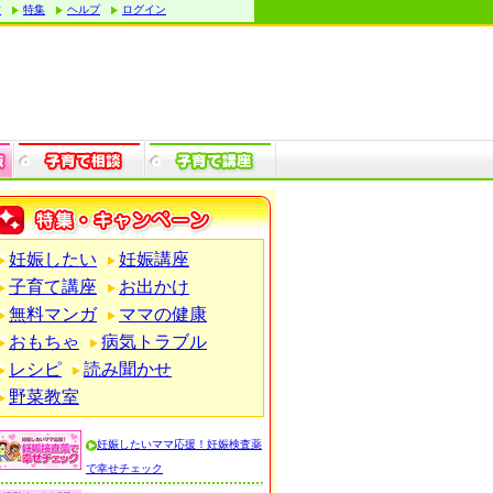
す
特集
ヘルプ
ログイン
妊娠したい
妊娠講座
子育て講座
お出かけ
無料マンガ
ママの健康
おもちゃ
病気トラブル
レシピ
読み聞かせ
野菜教室
妊娠したいママ応援！妊娠検査薬
で幸せチェック