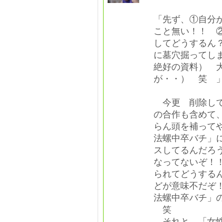
「先ず、①自分
こと無い！！ 
してどうするん
に墓穴掘ってし
絶好の資料） 
が・・） 笑 
今更 削除し
の合作も含めて
らん頭を補って
法螺中卒バチ」
スしてるんだろ
なってないぞ！
られてどうする
どが意味不だぞ
法螺中卒バチ」
笑
それと、「女性