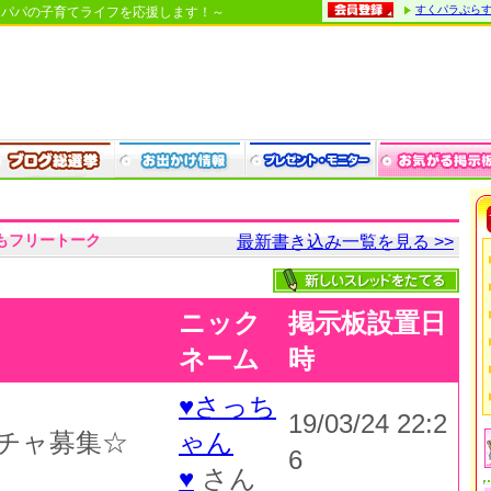
すくパラぷら
・パパの子育てライフを応援します！～
もフリートーク
最新書き込み一覧を見る >>
ニック
掲示板設置日
ネーム
時
♥さっち
19/03/24 22:2
チャ募集☆
ゃん
6
♥
さん