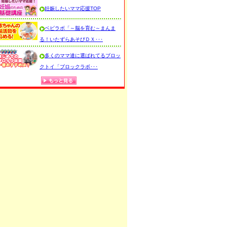
妊娠したいママ応援TOP
ベビラボ「～脳を育む～まんま
る！いたずらあそびＤＸ･･･
多くのママ達に選ばれてるブロッ
クトイ「ブロックラボ･･･