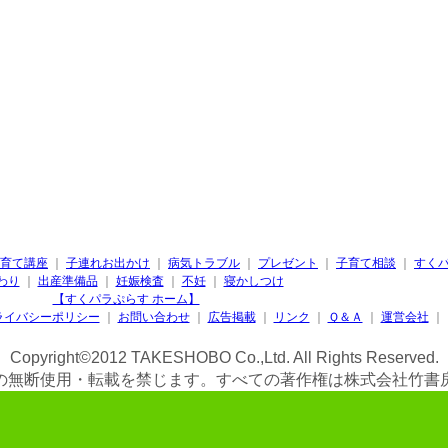
育て講座
｜
子連れお出かけ
｜
病気トラブル
｜
プレゼント
｜
子育て相談
｜
すく
わり
｜
出産準備品
｜
妊娠検査
｜
不妊
｜
寝かしつけ
【すくパラぷらす ホーム】
ライバシーポリシー
｜
お問い合わせ
｜
広告掲載
｜
リンク
｜
Ｑ＆Ａ
｜
運営会社
｜
Copyright©2012 TAKESHOBO Co.,Ltd. All Rights Reserved.
の無断使用・転載を禁じます。すべての著作権は株式会社竹書