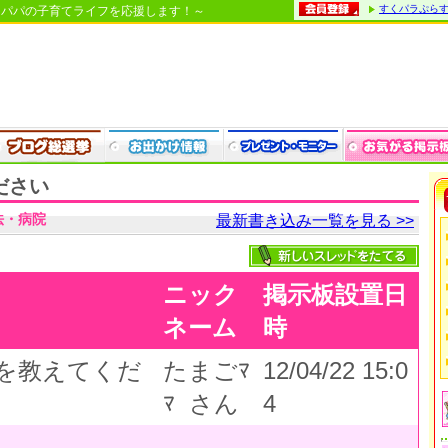
すくパラぷら
・パパの子育てライフを応援します！～
ださい
法・病院
最新書き込み一覧を見る >>
ニック
掲示板設置日
ネーム
時
を教えてくだ
たまごﾏ
12/04/22 15:0
ﾏ さん
4