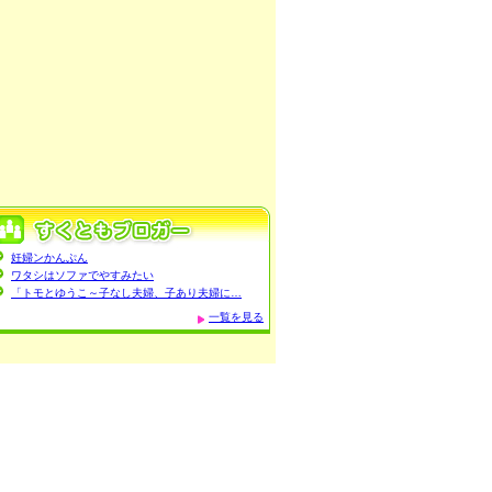
妊婦ンかんぷん
ワタシはソファでやすみたい
「トモとゆうこ～子なし夫婦、子あり夫婦に…
一覧を見る