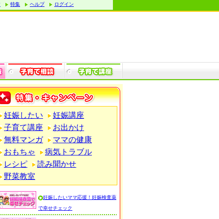
す
特集
ヘルプ
ログイン
妊娠したい
妊娠講座
子育て講座
お出かけ
無料マンガ
ママの健康
おもちゃ
病気トラブル
レシピ
読み聞かせ
野菜教室
妊娠したいママ応援！妊娠検査薬
で幸せチェック