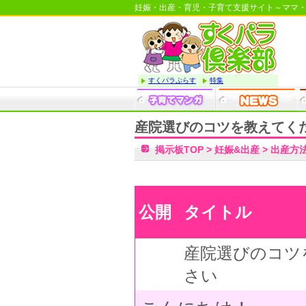
妊娠・出産・育児・子育て支援サイト～ママ
すくパラぷらす
特集
産院選びのコツを教えてく
掲示板TOP
>
妊娠&出産
>
出産方
公開
タイトル
産院選びのコツ
さい