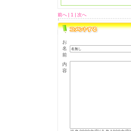
前へ |
1
| 次へ
お
名
前
内
容