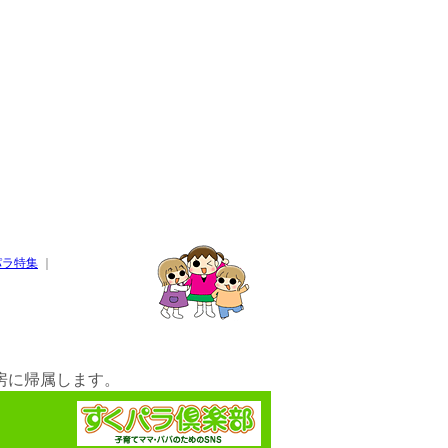
パラ特集
｜
房に帰属します。