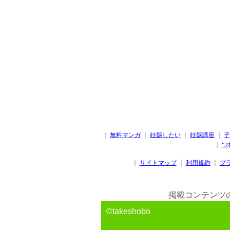
｜
無料マンガ
｜
妊娠したい
｜
妊娠講座
｜
子
｜
つ
｜
サイトマップ
｜
利用規約
｜
プ
掲載コンテンツ
©takeshobo