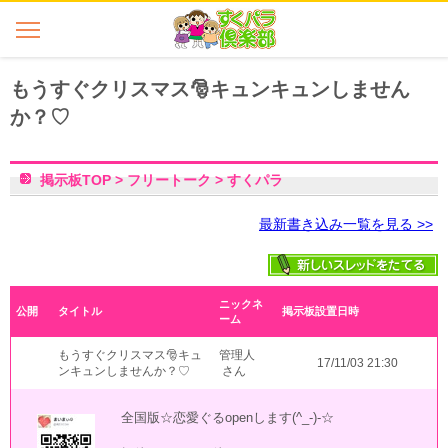
もうすぐクリスマス🎅キュンキュンしません
か？♡
掲示板TOP
>
フリートーク
>
すくパラ
最新書き込み一覧を見る >>
ニックネ
公開
タイトル
掲示板設置日時
ーム
もうすぐクリスマス🎅キュ
管理人
17/11/03 21:30
ンキュンしませんか？♡
さん
全国版☆恋愛ぐるopenします(^_-)-☆