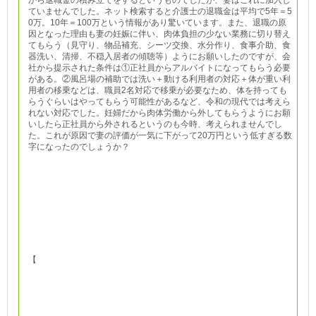
から退職金の積み立てをするというものでしたが、妻はこれに加入し
ていませんでした。ネット検索すると介護士の退職金は平均で5年＝5
0万。10年＝100万という情報があり驚いています。また、退職の原
因となった理由も妻の妊娠に伴い、肉体負担の少ない業務に切り替え
てもらう（見守り、物品補充、シーツ交換、水分作り、食事介助、食
器洗い、清掃、不穏入居者の傾聴等）ようにお願いしたのですが、会
社から提示された条件は①正社員からアルバイトになってもらう必要
がある。②風呂場の補助では洗い＋動ける利用者の対応＋体が重い利
用者の移乗などは、職員2名対応で移乗が必要なため、体を持っても
らうぐらいはやってもらう可能性があるなど、令和の現代では考えら
れない対応でした。妊婦だから肉体労働から外してもらうようにお願
いしたら正社員から外されるというのも今時、考えられませんでし
た。これが原因で妻の評価が一気に下がって20万円という低すぎる数
字になったのでしょうか？
【