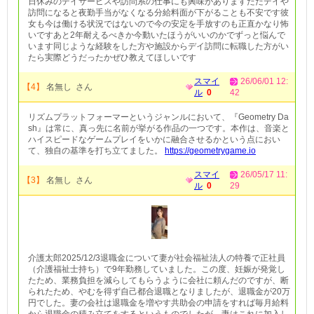
日休みのデイサービスや訪問系の仕事にも興味がありますただデイや
訪問になると夜勤手当がなくなる分給料面が下がることも不安です彼
女も今は働ける状況ではないので今の安定を手放すのも正直かなり怖
いですあと2年耐えるべきか今動いたほうがいいのかでずっと悩んで
います同じような経験をした方や施設からデイ訪問に転職した方がい
たら実際どうだったかぜひ教えてほしいです
スマイ
26/06/01 12:
【4】
名無し さん
ル
0
42
リズムプラットフォーマーというジャンルにおいて、『Geometry Da
sh』は常に、真っ先に名前が挙がる作品の一つです。本作は、音楽と
ハイスピードなゲームプレイをいかに融合させるかという点におい
て、独自の基準を打ち立てました。
https://geometrygame.io
スマイ
26/05/17 11:
【3】
名無し さん
ル
0
29
介護太郎2025/12/3退職金について妻が社会福祉法人の特養で正社員
（介護福祉士持ち）で9年勤務していました。この度、妊娠が発覚し
たため、業務負担を減らしてもらうように会社に頼んだのですが、断
られたため、やむを得ず自己都合退職となりましたが、退職金が20万
円でした。妻の会社は退職金を増やす共助会の申請をすれば毎月給料