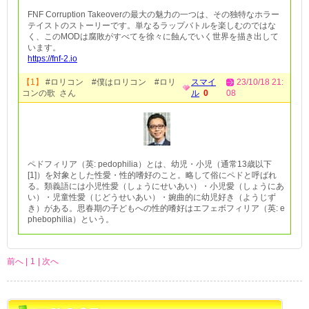
FNF Corruption Takeoverの最大の魅力の一つは、その独特なホラー
テイストのストーリーです。単なるラップバトルを楽しむのではな
く、このMODは腐敗がすべてを徐々に蝕んでいく世界を描き出して
います。
https://fnf-2.io
【1】
#ロリコン #僕はロリコン #ロリ
スマイ
23/10/18 21:
コンの歌 さん
ル
0
08
ペドフィリア（英: pedophilia）とは、幼児・小児（通常13歳以下
[1]）を対象とした性愛・性的嗜好のこと。略して俗にペドと呼ばれ
る。類義語には小児性愛（しょうにせいあい）・小児愛（しょうにあ
い）・児童性愛（じどうせいあい）・婉曲的に幼児好き（ようじず
き）がある。思春期の子どもへの性的嗜好はエフェボフィリア（英: e
phebophilia）という。
前へ |
1
| 次へ