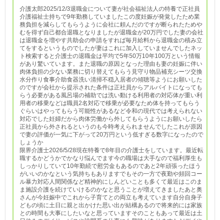
介護太郎2025/12/3退職金について妻が社会福祉法人の特養で正社員
介護福祉士持ちで9年勤務していましたこの度妊娠が発覚したため業
務負担を減らしてもらうように会社に頼んだのですが断られたためや
むを得ず自己都合退職となりましたが退職金が20万円でした妻の会社
は退職金を増やす共助会の申請をすれば毎月給料から退職金の積み立
てをするというものでしたが妻はこれに加入していませんでしたネッ
ト検索すると介護士の退職金は平均で5年50万10年100万という情報
があり驚いています。また退職の原因となった理由も妻の妊娠に伴い
肉体負担の少ない業務に切り替えてもらう見守り物品補充シーツ交換
水分作り食事介助食器洗い清掃不穏入居者の傾聴等ようにお願いした
のですが会社から提示された条件は正社員からアルバイトになっても
らう必要がある風呂場の補助では洗い動ける利用者の対応体が重い利
用者の移乗などは職員2名対応で移乗が必要なため体を持ってもらう
ぐらいはやってもらう可能性があるなど令和の現代では考えられない
対応でした妊婦だから肉体労働から外してもらうようにお願いしたら
正社員から外されるというのも今時考えられませんでしたこれが原因
で妻の評価が一気に下がって20万円という低すぎる数字になったので
しょうか
限界介護士2026/5/28現在特養で8年目の介護士をしています。最近転
職するかどうかでかなり悩んでます今の職場は大手なので福利厚生も
しっかりしていて10年勤続で慰労金もあるのであと2年頑張ったほう
がいいのかなという気持ちもありますでもその一方で夜勤や頻回コー
ル暴力対応人間関係など精神的にしんどいことも多くて最近はこのま
ま施設介護を続けていけるのかなと思うことが増えてきましたあと奥
さんが今妊娠中でこれから子育てとの両立も考えています自分自身子
どもの頃に土日に親と出かけた思い出が結構あるので将来的には家族
との時間も大事にしたいなと思っていますそのこともあって最近は土