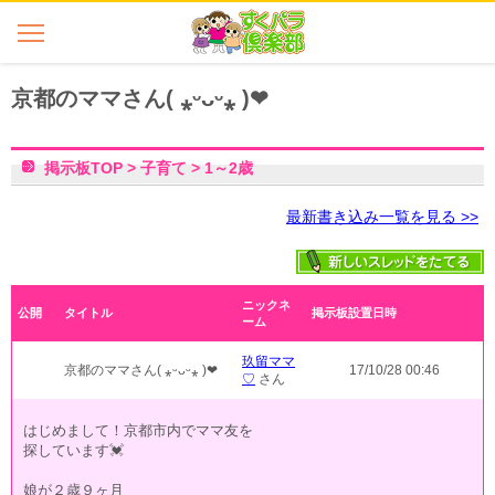
京都のママさん( ⁎ᵕᴗᵕ⁎ )❤︎
掲示板TOP
>
子育て
>
1～2歳
最新書き込み一覧を見る >>
ニックネ
公開
タイトル
掲示板設置日時
ーム
玖留ママ
京都のママさん( ⁎ᵕᴗᵕ⁎ )❤︎
17/10/28 00:46
♡
さん
はじめまして！京都市内でママ友を
探しています💓
娘が２歳９ヶ月