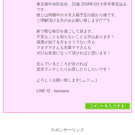
東京都中央区在住、22歳 2018年3月大学卒業見込み
です。
彼とは同棲中の９月入籍予定の授かり婚です。
ご理解頂ける方のみお願い致します(*´꒳`*)
家で暇な毎日を過ごして居ます。
不安なことも知らないことも沢山あります！
境遇が似てる方もそうでない方も
マタママさんも先輩ママさんも
ぜひお友達になって頂ければと思います！
住んでいるところが近ければ
是非ランチしたりお茶したりしたいです！
よろしくお願い致します( 灬˙▿˙灬 )
LINE ID : banaana
スポンサーリンク