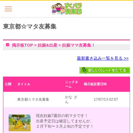
東京都☆マタ友募集
掲示板TOP
>
妊娠&出産
>
妊娠ママ友募集！
最新書き込み一覧を見る >>
ニックネ
公開
タイトル
掲示板設置日時
ーム
かな さ
東京都☆マタ友募集
17/07/13 02:07
ん
現在妊娠7週目の初マタです！
出産予定日は確定してませんが、
２月下旬〜３月上旬の予定です！