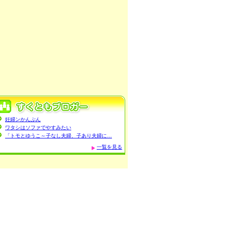
妊婦ンかんぷん
ワタシはソファでやすみたい
「トモとゆうこ～子なし夫婦、子あり夫婦に…
一覧を見る