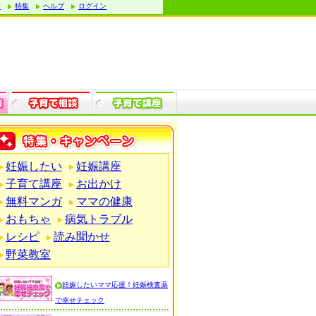
す
特集
ヘルプ
ログイン
妊娠したい
妊娠講座
子育て講座
お出かけ
無料マンガ
ママの健康
おもちゃ
病気トラブル
レシピ
読み聞かせ
野菜教室
妊娠したいママ応援！妊娠検査薬
で幸せチェック