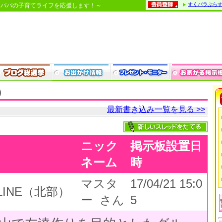
すくパラぷら
・パパの子育てライフを応援します！～
）
最新書き込み一覧を見る >>
ニック
掲示板設置日
ネーム
時
マスタ
17/04/21 15:0
INE（北部）
ー さん
5