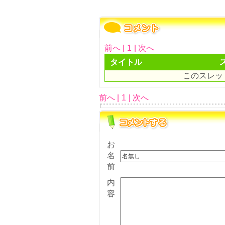
前へ |
1
| 次へ
タイトル
このスレッ
前へ |
1
| 次へ
お
名
前
内
容