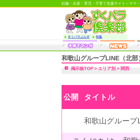
妊娠・出産・育児・子育て支援サイト～ママ
すくパラぷらす
特集
和歌山グループLINE（北部
掲示板TOP
>
エリア別
>
関西
公開
タイトル
和歌山グループL