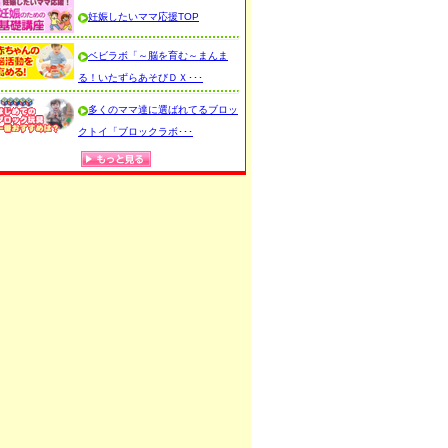
妊娠したいママ応援TOP
ベビラボ「～脳を育む～まんま
る！いたずらあそびＤＸ･･･
多くのママ達に選ばれてるブロッ
クトイ「ブロックラボ･･･