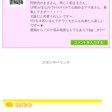
同世代のままさん。同じく初ままさん。
LINEが主なのでﾀｲﾑﾗｲﾝｺﾒでも絡めるママ友さん、募
集してますー！！！！
大阪だと尚更うれしいですー。
ﾁﾜﾜも４匹いるんでチワトモさんも出来たら楽しい
ですー★
愚痴からノロケ悩み相談なんでもありで|qд･,,)ﾁﾗｯ♡
スポンサーリンク