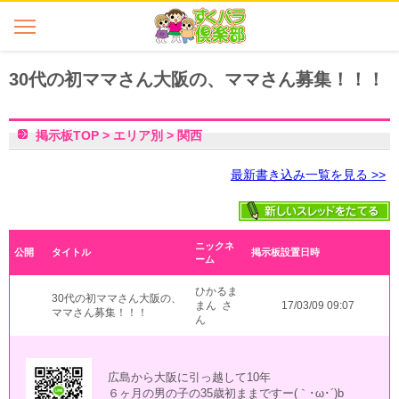
30代の初ママさん大阪の、ママさん募集！！！
掲示板TOP
>
エリア別
>
関西
最新書き込み一覧を見る >>
ニックネ
公開
タイトル
掲示板設置日時
ーム
ひかるま
30代の初ママさん大阪の、
まん さ
17/03/09 09:07
ママさん募集！！！
ん
広島から大阪に引っ越して10年
６ヶ月の男の子の35歳初ままですー(｀･ω･´)b