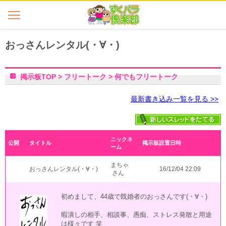
おっさんレンタル(・∀・)
掲示板TOP
>
フリートーク
>
何でもフリートーク
最新書き込み一覧を見る >>
ニックネ
公開
タイトル
掲示板設置日時
ーム
まちゃ
おっさんレンタル(・∀・)
16/12/04 22:09
さん
初めまして、44歳で既婚者のおっさんです(・∀・)
暇潰しの相手、相談事、愚痴、ストレス発散と用途
は様々です 笑