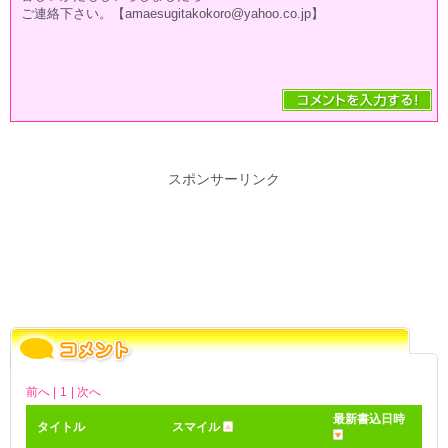
ご連絡下さい。【amaesugitakokoro@yahoo.co.jp】
スポンサーリンク
前へ |
1
| 次へ
最新書込日時
タイトル
スマイル