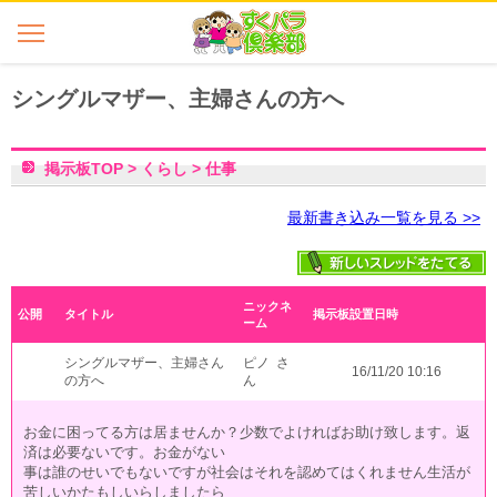
シングルマザー、主婦さんの方へ
掲示板TOP
>
くらし
>
仕事
最新書き込み一覧を見る >>
ニックネ
公開
タイトル
掲示板設置日時
ーム
シングルマザー、主婦さん
ピノ さ
16/11/20 10:16
の方へ
ん
お金に困ってる方は居ませんか？少数でよければお助け致します。返
済は必要ないです。お金がない
事は誰のせいでもないですが社会はそれを認めてはくれません生活が
苦しいかたもしいらしましたら