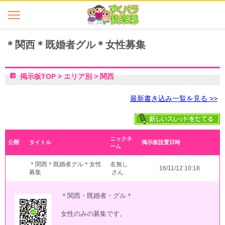
＊関西＊既婚者グル＊女性募集
掲示板TOP
>
エリア別
>
関西
最新書き込み一覧を見る >>
ニックネ
公開
タイトル
掲示板設置日時
ーム
＊関西＊既婚者グル＊女性
名無し
16/11/12 10:18
募集
さん
＊関西・既婚者・グル＊
女性のみの募集です。