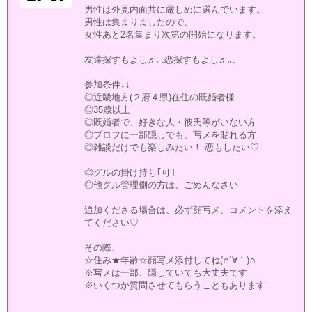
男性は外見内面共に厳しめに選んでいます。
男性は集まりましたので、
女性あと2名集まり次第の開始になります。
友達探すもよし♬｡.恋探すもよし♬｡.
参加条件↓↓
◎近畿地方(２府４県)在住の既婚者様
◎35歳以上
◎既婚者で、好きな人・彼氏等がいない方
◎プロフに一部隠しでも、写メを貼れる方
◎雑談だけでも楽しみたい！ 恋もしたい♡
◎グルの掛け持ち｢可｣
◎他グル管理側の方は、ごめんなさい
追加くださる場合は、必ず顔写メ、コメントを添え
てください♡
その際、
☆住み★年齢☆顔写メ添付してね(∩´∀｀)∩
※写メは一部、隠していても大丈夫です
※いくつか質問させてもらうこともあります