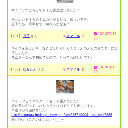
すくパラすごろくでトミカ賞当選しました！
かわいいトミカのミニカーが２台も！嬉しいです。
息子たち、喧嘩せずに遊べるかなぁ？
13/10/05 13:
【401】
月苺
さん
スマイル
0
28
スイスイおえかき なきごえいろいろ！どうぶつえんのモニターに当
選しました。
モニターなんて初めてなので、とっても嬉しいです♪
13/10/04 19:
【400】
ゆみたん
さん
スマイル
0
19
ホイップるスタンダードセット届きました♪
娘が欲しがっていたものだったのでとても嬉しいです。
早速作って遊びました↓
http://sukupara.jp/diary_show.php?id=22671900&user_id=17956
ありがとうございました。<(_ _)>