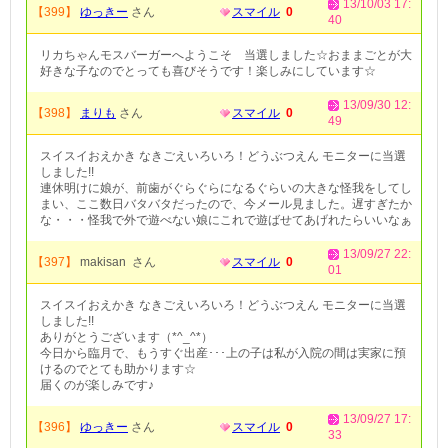
13/10/03 17:
【399】
ゆっきー
さん
スマイル
0
40
リカちゃんモスバーガーへようこそ 当選しました☆おままごとが大
好きな子なのでとっても喜びそうです！楽しみにしています☆
13/09/30 12:
【398】
まりも
さん
スマイル
0
49
スイスイおえかき なきごえいろいろ！どうぶつえん モニターに当選
しました!!
連休明けに娘が、前歯がぐらぐらになるぐらいの大きな怪我をしてし
まい、ここ数日バタバタだったので、今メール見ました。遅すぎたか
な・・・怪我で外で遊べない娘にこれで遊ばせてあげれたらいいなぁ
13/09/27 22:
【397】
makisan さん
スマイル
0
01
スイスイおえかき なきごえいろいろ！どうぶつえん モニターに当選
しました!!
ありがとうございます（*^_^*）
今日から臨月で、もうすぐ出産･･･上の子は私が入院の間は実家に預
けるのでとても助かります☆
届くのが楽しみです♪
13/09/27 17:
【396】
ゆっきー
さん
スマイル
0
33