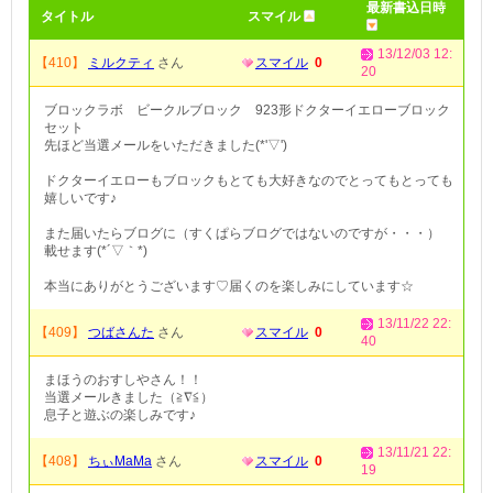
最新書込日時
タイトル
スマイル
13/12/03 12:
【410】
ミルクティ
さん
スマイル
0
20
ブロックラボ ビークルブロック 923形ドクターイエローブロック
セット
先ほど当選メールをいただきました(*'▽')
ドクターイエローもブロックもとても大好きなのでとってもとっても
嬉しいです♪
また届いたらブログに（すくぱらブログではないのですが・・・）
載せます(*´▽｀*)
本当にありがとうございます♡届くのを楽しみにしています☆
13/11/22 22:
【409】
つばさんた
さん
スマイル
0
40
まほうのおすしやさん！！
当選メールきました（≧∇≦）
息子と遊ぶの楽しみです♪
13/11/21 22:
【408】
ちぃMaMa
さん
スマイル
0
19