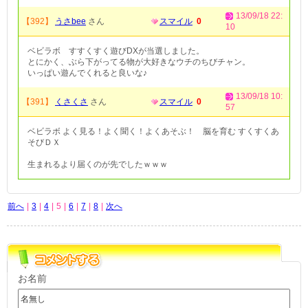
13/09/18 22:
【392】
うさbee
さん
スマイル
0
10
ベビラボ すすくすく遊びDXが当選しました。
とにかく、ぶら下がってる物が大好きなウチのちびチャン。
いっぱい遊んでくれると良いな♪
13/09/18 10:
【391】
くさくさ
さん
スマイル
0
57
ベビラボ よく見る！よく聞く！よくあそぶ！ 脳を育む すくすくあ
そびＤＸ
生まれるより届くのが先でしたｗｗｗ
前へ
|
3
|
4
|
5
|
6
|
7
|
8
|
次へ
お名前