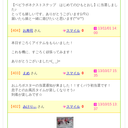
【ベビラボネクストステップ はじめてのひもとおし】に当選しまし
た♪
とっても嬉しいです。ありがとうございます(≧∇≦)
届いたら娘と一緒に遊びたいと思います(*^o^*)
13/11/01 14:
【404】
お寿司
さん
スマイル
0
00
本日すごろくアイテムをもらいました！
これを機に、すごろく頑張ってみます！
ありがとうございました<(_ _)>
13/10/17 15:
【403】
えめ
さん
スマイル
0
35
おふろポスターの当選通知が来ました！！すくパラ初当選です！
息子とのお風呂タイムが楽しくなりそう♪
到着が楽しみです☆
13/10/15 13:
【402】
みけりぃ
さん
スマイル
0
37