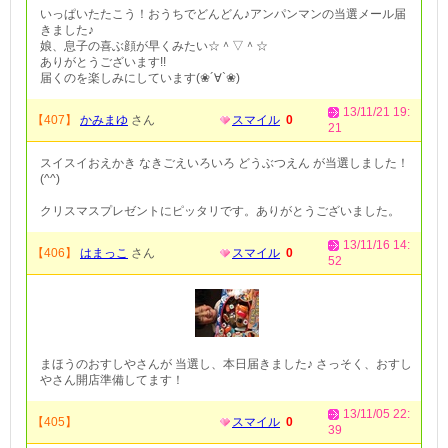
いっぱいたたこう！おうちでどんどん♪アンパンマンの当選メール届
きました♪
娘、息子の喜ぶ顔が早くみたい☆＾▽＾☆
ありがとうございます!!
届くのを楽しみにしています(❀´∀`❀)
13/11/21 19:
【407】
かみまゆ
さん
スマイル
0
21
スイスイおえかき なきごえいろいろ どうぶつえん が当選しました！
(^^)
クリスマスプレゼントにピッタリです。ありがとうございました。
13/11/16 14:
【406】
はまっこ
さん
スマイル
0
52
まほうのおすしやさんが 当選し、本日届きました♪ さっそく、おすし
やさん開店準備してます！
13/11/05 22:
【405】
スマイル
0
39