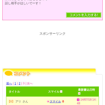
話し相手がほしいでーす！
スポンサーリンク
前へ
|
1
|
2
|
3
| 次へ
最新書込日時
タイトル
スマイル
14/07/18 14:
【6】
アリ さん
スマイル
0
48