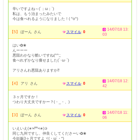
辛いですよね～(´；ω；`)
私は、もう治まったみたいで
今は食べれるようになりました！( ^o^)
14/07/18 13:
【5】
ぽーん さん
スマイル
0
03
はい✿❀
んーーー
悪阻わかなり酷いですね(^^;;
食べれずかなり痩せました(´･ω･`)
アリさんわ悪阻ありますか⁇
14/07/18 12:
【4】
アリ さん
スマイル
0
42
３ヶ月ですか！
つわり大丈夫ですかー？(・_・、)
14/07/18 11:
【3】
ぽーん さん
スマイル
0
06
いえいえ(∗˃̶⺫˂̶∗)✰
同じ九州ですし、仲良くしてくださーい✿❀
今妊娠3ヶ月ですよヾ(・ω´・*)