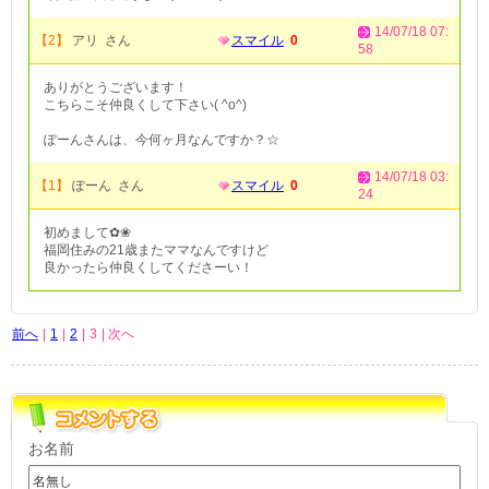
14/07/18 07:
【2】
アリ さん
スマイル
0
58
ありがとうございます！
こちらこそ仲良くして下さい( ^o^)
ぽーんさんは、今何ヶ月なんですか？☆
14/07/18 03:
【1】
ぽーん さん
スマイル
0
24
初めまして✿❀
福岡住みの21歳またママなんですけど
良かったら仲良くしてくださーい！
前へ
|
1
|
2
|
3
| 次へ
お名前