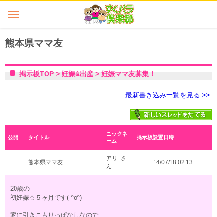
熊本県ママ友
掲示板TOP
>
妊娠&出産
>
妊娠ママ友募集！
最新書き込み一覧を見る >>
ニックネ
公開
タイトル
掲示板設置日時
ーム
アリ さ
熊本県ママ友
14/07/18 02:13
ん
20歳の
初妊娠☆５ヶ月です( ^o^)
家に引きこもりっぱなしなので