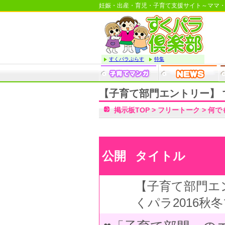
妊娠・出産・育児・子育て支援サイト～ママ
すくパラぷらす
特集
【子育て部門エントリー】 
掲示板TOP
>
フリートーク
>
何で
公開
タイトル
【子育て部門エ
くパラ2016秋