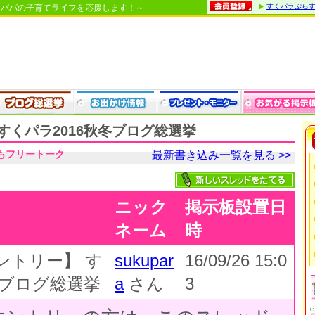
すくパラぷら
・パパの子育てライフを応援します！～
すくパラ2016秋冬ブログ総選挙
もフリートーク
最新書き込み一覧を見る >>
ニック
掲示板設置日
ネーム
時
ントリー】 す
sukupar
16/09/26 15:0
冬ブログ総選挙
a
さん
3