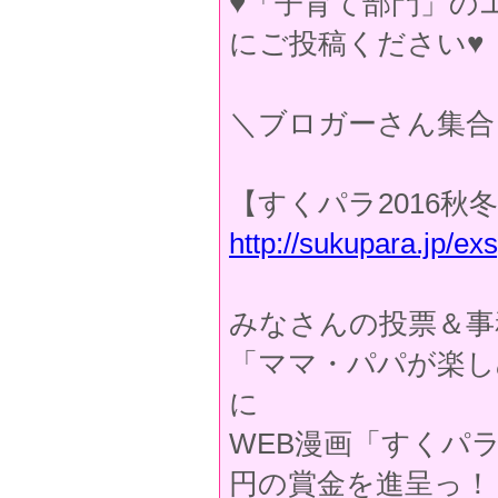
♥「子育て部門」の
にご投稿ください♥
＼ブロガーさん集合
【すくパラ2016
http://sukupara.jp/ex
みなさんの投票＆事
「ママ・パパが楽し
に
WEB漫画「すくパ
円の賞金を進呈っ！