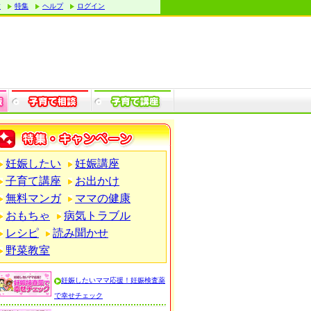
す
特集
ヘルプ
ログイン
妊娠したい
妊娠講座
子育て講座
お出かけ
無料マンガ
ママの健康
おもちゃ
病気トラブル
レシピ
読み聞かせ
野菜教室
妊娠したいママ応援！妊娠検査薬
で幸せチェック