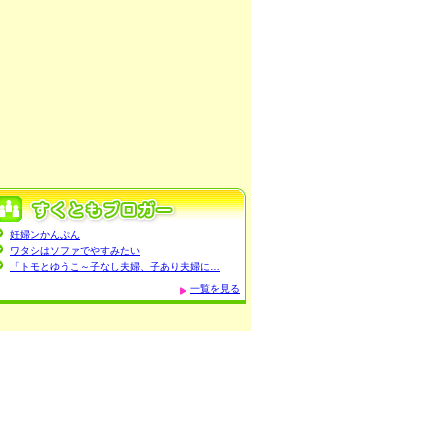
妊婦ンかんぷん
ワタシはソファでやすみたい
「トモとゆうこ～子なし夫婦、子あり夫婦に…
一覧を見る