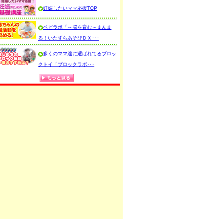
妊娠したいママ応援TOP
ベビラボ「～脳を育む～まんま
る！いたずらあそびＤＸ･･･
多くのママ達に選ばれてるブロッ
クトイ「ブロックラボ･･･