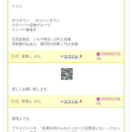
☆☆☆
ポコタウン ポコパンタウン
クローバー交換グループ
メンバー募集中
①完全無言、ノルマ毎日→167人在籍
②挨拶のみあり、週2回の目標→73人在籍
20/03/23 15:
【14】
名無し さん
スマイル
0
24
宜しくお願い致します。
20/03/13 06:
【13】
管理人 さん
スマイル
0
56
管理人です。
プライバシーの 「友達以外からのメッセージは受信しない」になっ