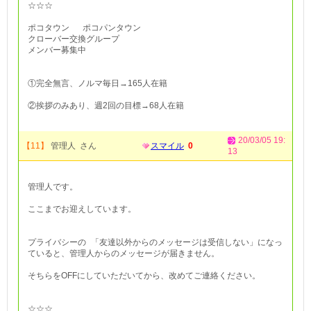
☆☆☆
ポコタウン ポコパンタウン
クローバー交換グループ
メンバー募集中
①完全無言、ノルマ毎日→165人在籍
②挨拶のみあり、週2回の目標→68人在籍
20/03/05 19:
【11】
管理人 さん
スマイル
0
13
管理人です。
ここまでお迎えしています。
プライバシーの 「友達以外からのメッセージは受信しない」になっ
ていると、管理人からのメッセージが届きません。
そちらをOFFにしていただいてから、改めてご連絡ください。
☆☆☆