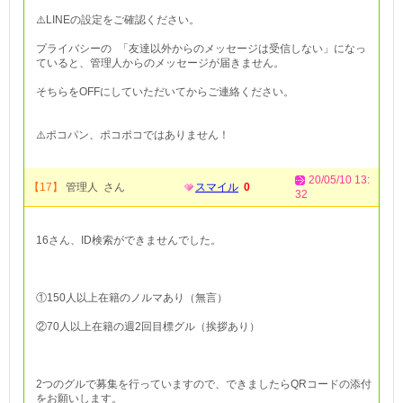
⚠️LINEの設定をご確認ください。
プライバシーの 「友達以外からのメッセージは受信しない」になっ
ていると、管理人からのメッセージが届きません。
そちらをOFFにしていただいてからご連絡ください。
⚠️ポコパン、ポコポコではありません！
20/05/10 13:
【17】
管理人 さん
スマイル
0
32
16さん、ID検索ができませんでした。
①150人以上在籍のノルマあり（無言）
②70人以上在籍の週2回目標グル（挨拶あり）
2つのグルで募集を行っていますので、できましたらQRコードの添付
をお願いします。