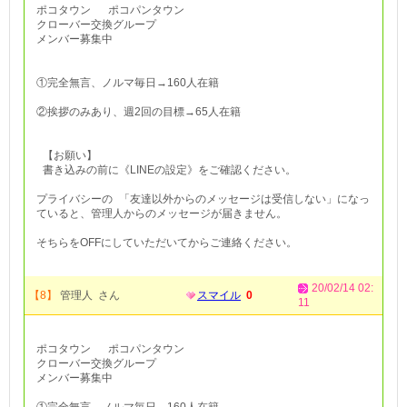
ポコタウン ポコパンタウン
クローバー交換グループ
メンバー募集中
①完全無言、ノルマ毎日→160人在籍
②挨拶のみあり、週2回の目標→65人在籍
【お願い】
書き込みの前に《LINEの設定》をご確認ください。
プライバシーの 「友達以外からのメッセージは受信しない」になっ
ていると、管理人からのメッセージが届きません。
そちらをOFFにしていただいてからご連絡ください。
20/02/14 02:
【8】
管理人 さん
スマイル
0
11
ポコタウン ポコパンタウン
クローバー交換グループ
メンバー募集中