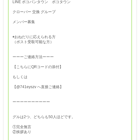
LINE ポコパンタウン ポコタウン
クローバー 交換 グループ
メンバー募集
◉おねだりに応えられる方
（ポスト受取可能な方）
ーーーご連絡方法ーーー
【こちらにQRコードの添付】
もしくは
【@741eyszv へ直接ご連絡】
ーーーーーーーーーー
グルは2つ、どちらも50人ほどです。
①完全無言
②挨拶あり