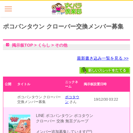
ポコパンタウン クローバー交換メンバー募集
掲示板TOP
>
くらし
>
その他
最新書き込み一覧を見る >>
ニックネ
公開
タイトル
掲示板設置日時
ーム
ポコパンタウン クローバー
ポコタウ
19/12/30 03:22
交換メンバー募集
ン
さん
LINE ポコパンタウン ポコタウン
クローバー 交換 無言グループ
メンバー追加募集しています(^^)