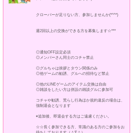
クローバーが足りない方、参加しませんか(*^^*)
週2回以上の交換ができる方を募集します☆***
◎通知OFF設定必須
◎メンバーさん同士のコチャ禁止
◎グルちゃは挨拶とタウン関係のみ
◎他ゲームの勧誘、グルへの招待など禁止
◎他のLINEゲームのアイテム交換は自由
◎雑談をしたい方は併設の雑談グルに参加可
コチャや勧誘、荒らし行為ほか規約違反の場合は、
強制退会となります
◉追加後、即退会する方はご遠慮ください。
☆☆長く参加できる方、常識のある方のご参加をお
待ちしております（＾∇＾）