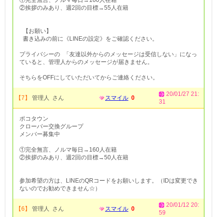
①完全無言、ノルマ毎日→160人在籍
②挨拶のみあり、週2回の目標→55人在籍
【お願い】
書き込みの前に《LINEの設定》をご確認ください。
プライバシーの 「友達以外からのメッセージは受信しない」になっ
ていると、管理人からのメッセージが届きません。
そちらをOFFにしていただいてからご連絡ください。
20/01/27 21:
【7】
管理人 さん
スマイル
0
31
ポコタウン
クローバー交換グループ
メンバー募集中
①完全無言、ノルマ毎日→160人在籍
②挨拶のみあり、週2回の目標→50人在籍
参加希望の方は、LINEのQRコードをお願いします。（IDは変更でき
ないのでお勧めできません☆）
20/01/12 20:
【6】
管理人 さん
スマイル
0
59