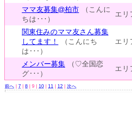
ママ友募集@柏市
（こんに
エリ
ちは･･･）
関東住みのママ友さん募集
してます！
（こんにち
エリ
は･･･）
メンバー募集
（♡全国恋
エリ
グ･･･）
前へ
|
7
|
8
|
9
|
10
|
11
|
12
|
次へ