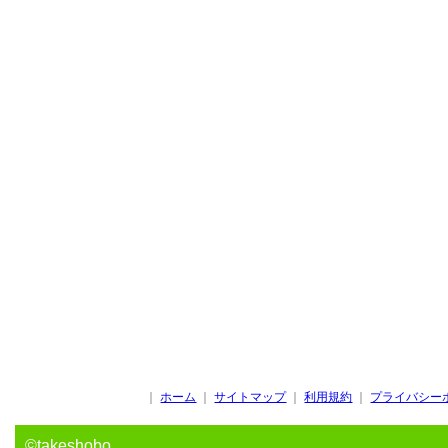
｜
ホーム
｜
サイトマップ
｜
利用規約
｜
プライバシー
©takeshobo