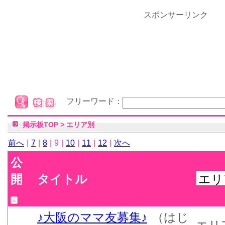
スポンサーリンク
フリーワード：
掲示板TOP
>
エリア別
前へ
|
7
|
8
|
9
|
10
|
11
|
12
|
次へ
公
開
タイトル
♪大阪のママ友募集♪
（はじ