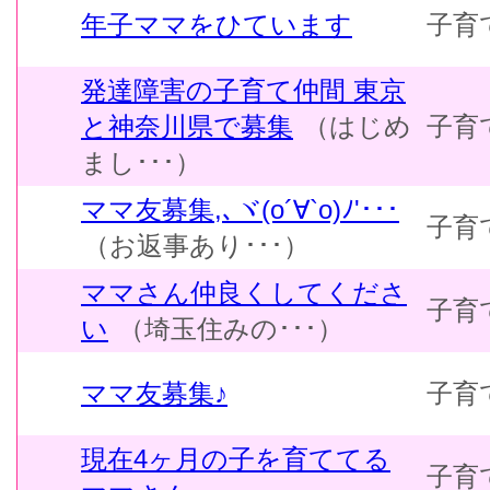
年子ママをひています
子育
発達障害の子育て仲間 東京
と神奈川県で募集
（はじめ
子育
まし･･･）
ママ友募集,､ヾ(o´∀︎`o)ﾉ'･･･
子育
（お返事あり･･･）
ママさん仲良くしてくださ
子育
い
（埼玉住みの･･･）
ママ友募集♪
子育
現在4ヶ月の子を育ててる
子育