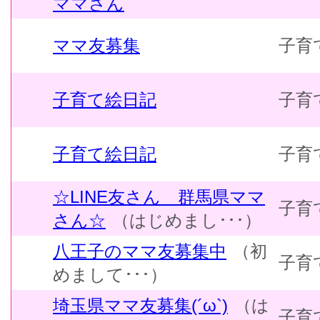
ママさん
ママ友募集
子育
子育て絵日記
子育
子育て絵日記
子育
☆LINE友さん 群馬県ママ
子育
さん☆
（はじめまし･･･）
八王子のママ友募集中
（初
子育
めまして･･･）
埼玉県ママ友募集(´ω`)
（は
子育