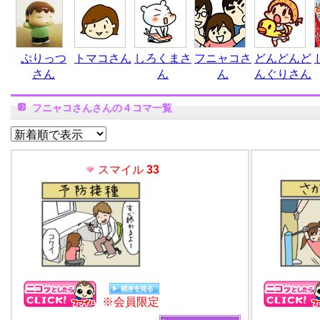
ぷりっつ
トマコさん
しろくまさ
フニャコさ
どんどんど
さん
ん
ん
んぐりさん
フニャコさんさんの４コマ一覧
スマイル
33
※会員限定