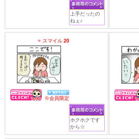
上手だったの
ねぇ♪
スマイル
20
※会員限定
ホクホクです
から☆