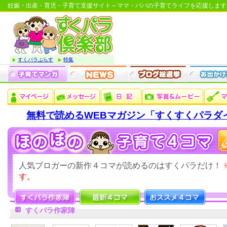
妊娠・出産・育児・子育て支援サイト～ママ・パパの子育てライフを応援します
すくパラぷらす
特集
無料で読めるWEBマガジン「すくすくパラダ
人気ブロガーの新作４コマが読めるのはすくパラだけ！
す。
すくパラ作家陣