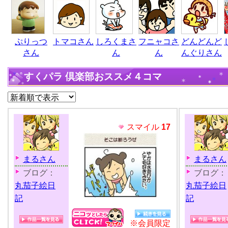
ぷりっつ
トマコさん
しろくまさ
フニャコさ
どんどんど
さん
ん
ん
んぐりさん
すくパラ 倶楽部おススメ４コマ
スマイル
17
まるさん
まるさん
ブログ：
ブログ：
丸茄子絵日
丸茄子絵日
記
記
※会員限定