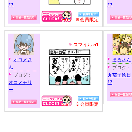
記
記
※会員限定
スマイル
51
オコメさ
まるさん
ん
ブログ：
ブログ：
丸茄子絵日
オコメモリ
記
ー
※会員限定