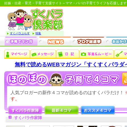
妊娠・出産・育児・子育て支援サイト～ママ・パパの子育てライフを応援します
すくパラぷらす
特集
無料で読めるWEBマガジン「すくすくパラダ
人気ブロガーの新作４コマが読めるのはすくパラだけ！
す。
すくパラ作家陣