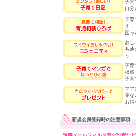
子育
自分
子育
す！
困っ
おし
共通
う！
子育
掲載
子育
ママ
集な
お得
新規会員登録時の注意事項
迷惑メールフィルタ等の設定など