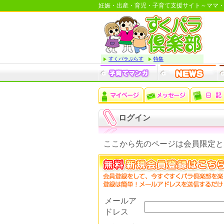
妊娠・出産・育児・子育て支援サイト～ママ
すくパラぷらす
特集
ログイン
ここから先のページは会員限定と
メールア
ドレス