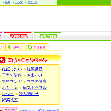
す
特集
ヘルプ
ログイン
妊娠したい
妊娠講座
子育て講座
お出かけ
無料マンガ
ママの健康
おもちゃ
病気トラブル
レシピ
読み聞かせ
野菜教室
妊娠したいママ応援！妊娠検査薬