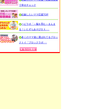
で幸せチェック
妊娠したいママ応援TOP
ベビラボ「～脳を育む～まんま
る！いたずらあそびＤＸ･･･
多くのママ達に選ばれてるブロッ
クトイ「ブロックラボ･･･