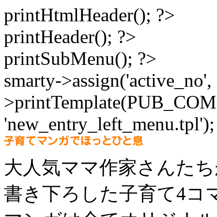
printHtmlHeader(); ?>
printHeader(); ?>
printSubMenu(); ?>
smarty->assign('active_no', 
>printTemplate(PUB_C
'new_entry_left_menu.tpl');
大人気ママ作家さんたち
書き下ろした子育て4コ