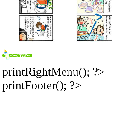
printRightMenu(); ?>
printFooter(); ?>