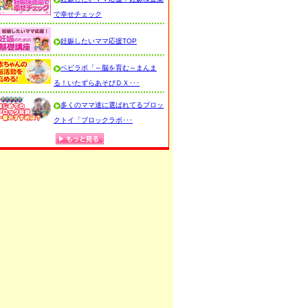
で幸せチェック
妊娠したいママ応援TOP
ベビラボ「～脳を育む～まんま
る！いたずらあそびＤＸ･･･
多くのママ達に選ばれてるブロッ
クトイ「ブロックラボ･･･