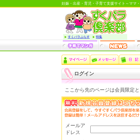
妊娠・出産・育児・子育て支援サイト～ママ
すくパラぷらす
特集
ログイン
ここから先のページは会員限定と
メールア
ドレス