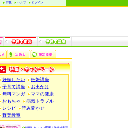
す
特集
ヘルプ
ログイン
妊娠したい
妊娠講座
子育て講座
お出かけ
無料マンガ
ママの健康
おもちゃ
病気トラブル
レシピ
読み聞かせ
野菜教室
妊娠したいママ応援！妊娠検査薬