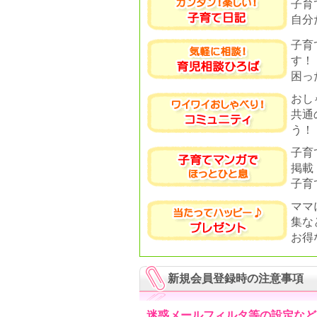
子育
自分
子育
す！
困っ
おし
共通
う！
子育
掲載
子育
ママ
集な
お得
新規会員登録時の注意事項
迷惑メールフィルタ等の設定など