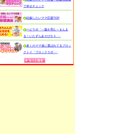
で幸せチェック
妊娠したいママ応援TOP
ベビラボ「～脳を育む～まんま
る！いたずらあそびＤＸ･･･
多くのママ達に選ばれてるブロッ
クトイ「ブロックラボ･･･