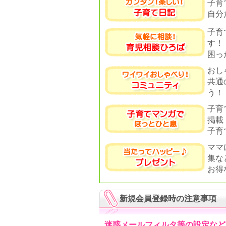
子育
自分
子育
す！
困っ
おし
共通
う！
子育
掲載
子育
ママ
集な
お得
新規会員登録時の注意事項
迷惑メールフィルタ等の設定など