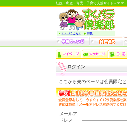
妊娠・出産・育児・子育て支援サイト～ママ
すくパラぷらす
特集
ログイン
ここから先のページは会員限定と
メールア
ドレス