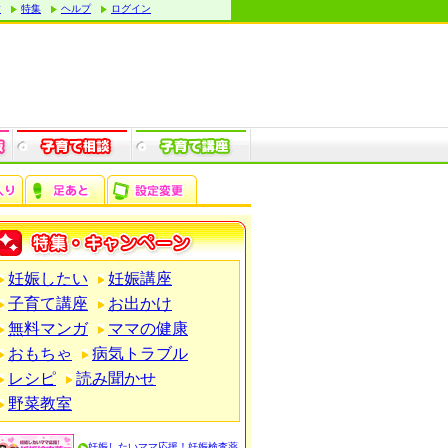
す
特集
ヘルプ
ログイン
妊娠したい
妊娠講座
子育て講座
お出かけ
無料マンガ
ママの健康
おもちゃ
病気トラブル
レシピ
読み聞かせ
野菜教室
妊娠したいママ応援！妊娠検査薬