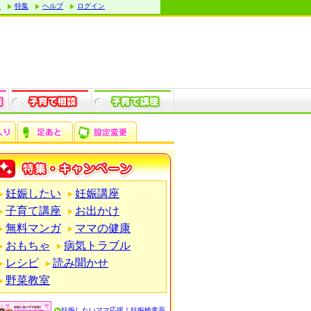
す
特集
ヘルプ
ログイン
妊娠したい
妊娠講座
子育て講座
お出かけ
無料マンガ
ママの健康
おもちゃ
病気トラブル
レシピ
読み聞かせ
野菜教室
妊娠したいママ応援！妊娠検査薬