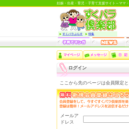
妊娠・出産・育児・子育て支援サイト～ママ
すくパラぷらす
特集
ログイン
ここから先のページは会員限定と
メールア
ドレス