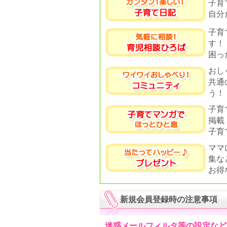
子育
自分
子育
す！
困っ
おし
共通
う！
子育
掲載
子育
ママ
集な
お得
新規会員登録時の注意事項
迷惑メールフィルタ等の設定など