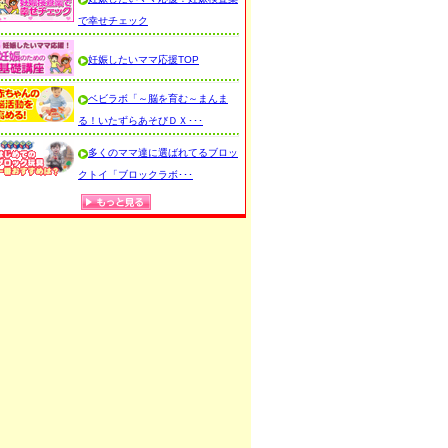
で幸せチェック
妊娠したいママ応援TOP
ベビラボ「～脳を育む～まんま
る！いたずらあそびＤＸ･･･
多くのママ達に選ばれてるブロッ
クトイ「ブロックラボ･･･