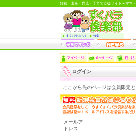
妊娠・出産・育児・子育て支援サイト～ママ
すくパラぷらす
特集
ログイン
ここから先のページは会員限定と
メールア
ドレス