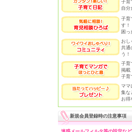
子育
自分
子育
す！
困っ
おし
共通
う！
子育
掲載
子育
ママ
集な
お得
新規会員登録時の注意事項
迷惑メールフィルタ等の設定など