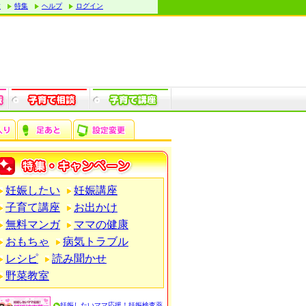
す
特集
ヘルプ
ログイン
妊娠したい
妊娠講座
子育て講座
お出かけ
無料マンガ
ママの健康
おもちゃ
病気トラブル
レシピ
読み聞かせ
野菜教室
妊娠したいママ応援！妊娠検査薬