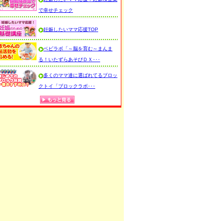
で幸せチェック
妊娠したいママ応援TOP
ベビラボ「～脳を育む～まんま
る！いたずらあそびＤＸ･･･
多くのママ達に選ばれてるブロッ
クトイ「ブロックラボ･･･