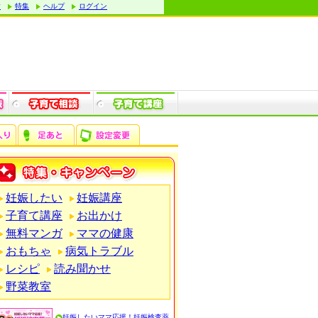
す
特集
ヘルプ
ログイン
妊娠したい
妊娠講座
子育て講座
お出かけ
無料マンガ
ママの健康
おもちゃ
病気トラブル
レシピ
読み聞かせ
野菜教室
妊娠したいママ応援！妊娠検査薬