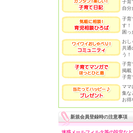
子育
自分
子育
す！
困っ
おし
共通
う！
子育
掲載
子育
ママ
集な
お得
新規会員登録時の注意事項
迷惑メールフィルタ等の設定など