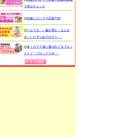
で幸せチェック
妊娠したいママ応援TOP
ベビラボ「～脳を育む～まんま
る！いたずらあそびＤＸ･･･
多くのママ達に選ばれてるブロッ
クトイ「ブロックラボ･･･