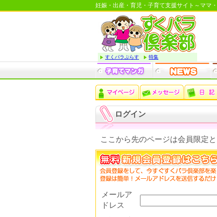
妊娠・出産・育児・子育て支援サイト～ママ
すくパラぷらす
特集
ログイン
ここから先のページは会員限定と
メールア
ドレス