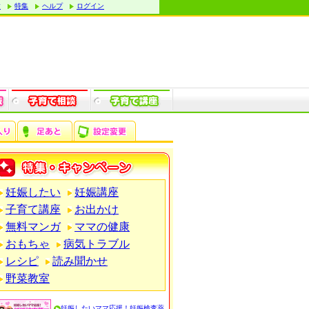
す
特集
ヘルプ
ログイン
妊娠したい
妊娠講座
子育て講座
お出かけ
無料マンガ
ママの健康
おもちゃ
病気トラブル
レシピ
読み聞かせ
野菜教室
妊娠したいママ応援！妊娠検査薬