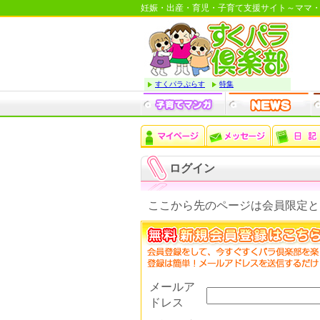
妊娠・出産・育児・子育て支援サイト～ママ
すくパラぷらす
特集
ログイン
ここから先のページは会員限定と
メールア
ドレス