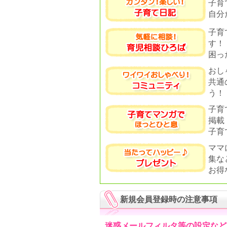
子育
自分
子育
す！
困っ
おし
共通
う！
子育
掲載
子育
ママ
集な
お得
新規会員登録時の注意事項
迷惑メールフィルタ等の設定など