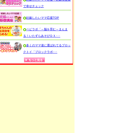
で幸せチェック
妊娠したいママ応援TOP
ベビラボ「～脳を育む～まんま
る！いたずらあそびＤＸ･･･
多くのママ達に選ばれてるブロッ
クトイ「ブロックラボ･･･