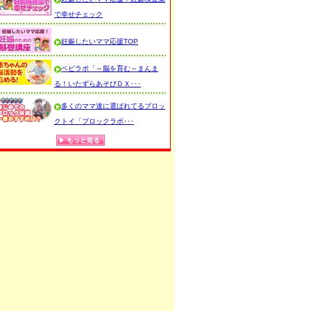
で幸せチェック
妊娠したいママ応援TOP
ベビラボ「～脳を育む～まんま
る！いたずらあそびＤＸ･･･
多くのママ達に選ばれてるブロッ
クトイ「ブロックラボ･･･