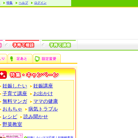
す
特集
ヘルプ
ログイン
妊娠したい
妊娠講座
子育て講座
お出かけ
無料マンガ
ママの健康
おもちゃ
病気トラブル
レシピ
読み聞かせ
野菜教室
妊娠したいママ応援！妊娠検査薬