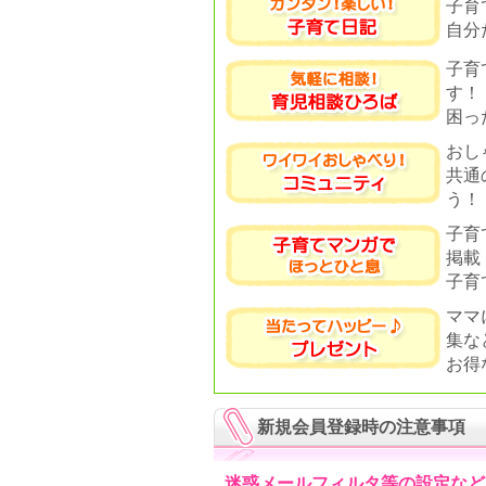
子育
自分
子育
す！
困っ
おし
共通
う！
子育
掲載
子育
ママ
集な
お得
新規会員登録時の注意事項
迷惑メールフィルタ等の設定など