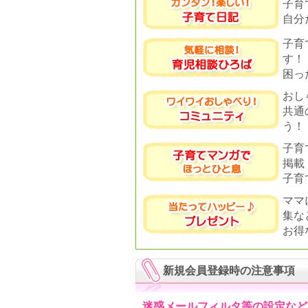
子育
自分
子育
す！
困っ
おし
共通
う！
子育
掲載
子育
ママ
集な
お得
新規会員登録時の注意事項
迷惑メールフィルタ等の設定など