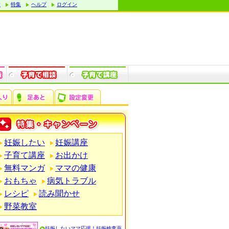
す
特集
ヘルプ
ログイン
妊娠したい
妊娠講座
子育て講座
お出かけ
無料マンガ
ママの健康
おもちゃ
病気トラブル
レシピ
読み聞かせ
野菜教室
妊娠したいママ応援！妊娠検査薬