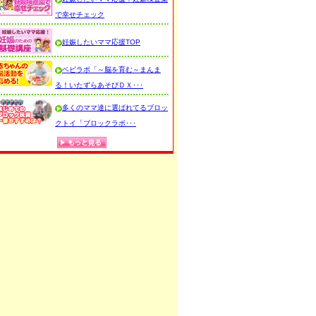
で幸せチェック
妊娠したいママ応援TOP
ベビラボ「～脳を育む～まんま
る！いたずらあそびＤＸ･･･
多くのママ達に選ばれてるブロッ
クトイ「ブロックラボ･･･