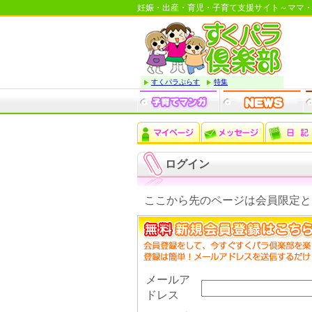
妊娠・出産・育児・子育て支援サイト～ママ
すくパラぷらす
特集
ログイン
ここから先のページは会員限定と
メールア
ドレス