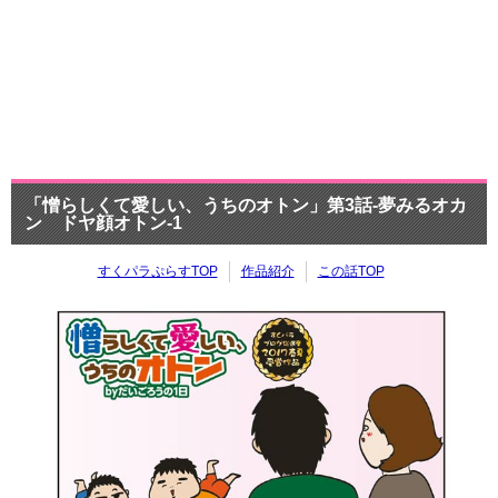
「憎らしくて愛しい、うちのオトン」第3話-夢みるオカ
ン ドヤ顔オトン-1
すくパラぷらすTOP
作品紹介
この話TOP