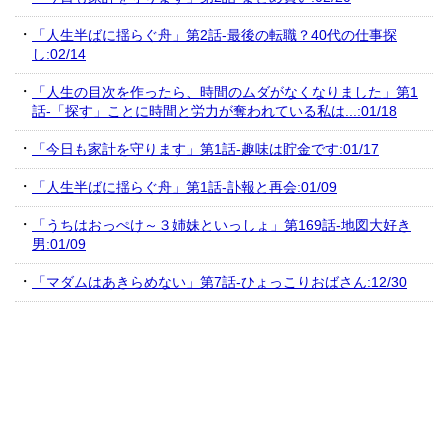
「人生半ばに揺らぐ舟」第2話-最後の転職？40代の仕事探
し:02/14
「人生の目次を作ったら、時間のムダがなくなりました」第1
話-「探す」ことに時間と労力が奪われている私は...:01/18
「今日も家計を守ります」第1話-趣味は貯金です:01/17
「人生半ばに揺らぐ舟」第1話-訃報と再会:01/09
「うちはおっぺけ～３姉妹といっしょ」第169話-地図大好き
男:01/09
「マダムはあきらめない」第7話-ひょっこりおばさん:12/30