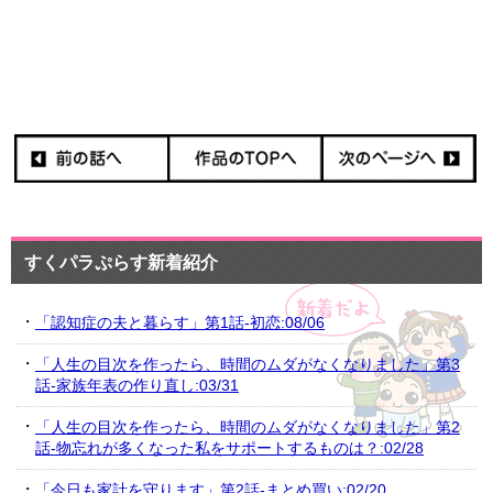
すくパラぷらす新着紹介
「認知症の夫と暮らす」第1話-初恋:08/06
「人生の目次を作ったら、時間のムダがなくなりました」第3
話-家族年表の作り直し:03/31
「人生の目次を作ったら、時間のムダがなくなりました」第2
話-物忘れが多くなった私をサポートするものは？:02/28
「今日も家計を守ります」第2話-まとめ買い:02/20