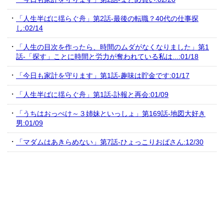
「人生半ばに揺らぐ舟」第2話-最後の転職？40代の仕事探
し:02/14
「人生の目次を作ったら、時間のムダがなくなりました」第1
話-「探す」ことに時間と労力が奪われている私は...:01/18
「今日も家計を守ります」第1話-趣味は貯金です:01/17
「人生半ばに揺らぐ舟」第1話-訃報と再会:01/09
「うちはおっぺけ～３姉妹といっしょ」第169話-地図大好き
男:01/09
「マダムはあきらめない」第7話-ひょっこりおばさん:12/30