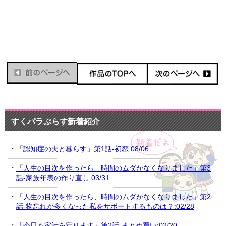
すくパラぷらす新着紹介
「認知症の夫と暮らす」第1話-初恋:08/06
「人生の目次を作ったら、時間のムダがなくなりました」第3
話-家族年表の作り直し:03/31
「人生の目次を作ったら、時間のムダがなくなりました」第2
話-物忘れが多くなった私をサポートするものは？:02/28
「今日も家計を守ります」第2話-まとめ買い:02/20