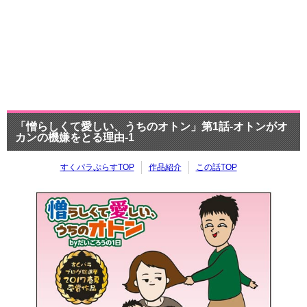
「憎らしくて愛しい、うちのオトン」第1話-オトンがオ
カンの機嫌をとる理由-1
すくパラぷらすTOP
作品紹介
この話TOP