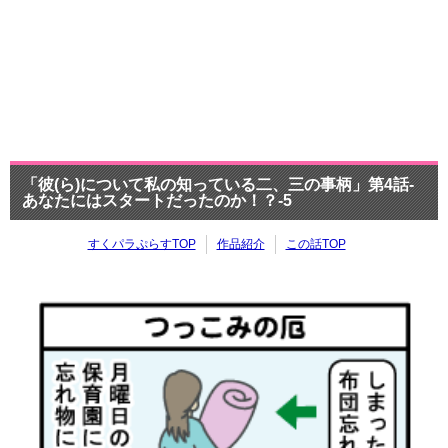
「彼(ら)について私の知っている二、三の事柄」第4話-
あなたにはスタートだったのか！？-5
すくパラぷらすTOP
作品紹介
この話TOP