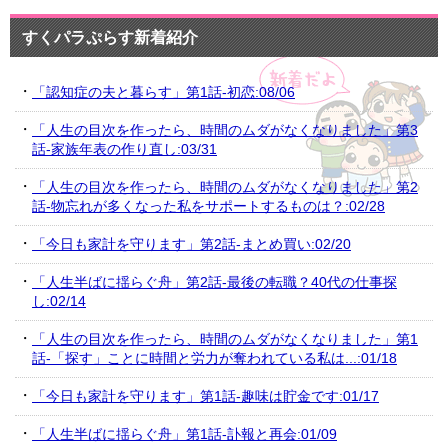
すくパラぷらす新着紹介
「認知症の夫と暮らす」第1話-初恋:08/06
「人生の目次を作ったら、時間のムダがなくなりました」第3
話-家族年表の作り直し:03/31
「人生の目次を作ったら、時間のムダがなくなりました」第2
話-物忘れが多くなった私をサポートするものは？:02/28
「今日も家計を守ります」第2話-まとめ買い:02/20
「人生半ばに揺らぐ舟」第2話-最後の転職？40代の仕事探
し:02/14
「人生の目次を作ったら、時間のムダがなくなりました」第1
話-「探す」ことに時間と労力が奪われている私は...:01/18
「今日も家計を守ります」第1話-趣味は貯金です:01/17
「人生半ばに揺らぐ舟」第1話-訃報と再会:01/09