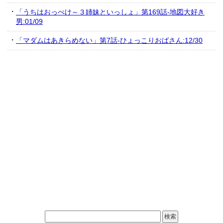
「うちはおっぺけ～３姉妹といっしょ」第169話-地図大好き
男:01/09
「マダムはあきらめない」第7話-ひょっこりおばさん:12/30